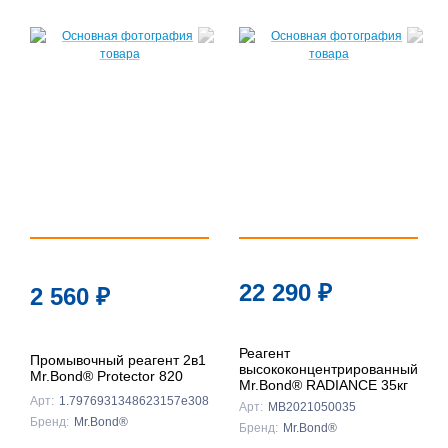
22 290
₽
2 560
₽
Реагент
Промывочный реагент 2в1
высококонцентрированный
Mr.Bond® Protector 820
Mr.Bond® RADIANCE 35кг
Арт:
1.7976931348623157e308
Арт:
MB2021050035
Бренд:
Mr.Bond®
Бренд:
Mr.Bond®