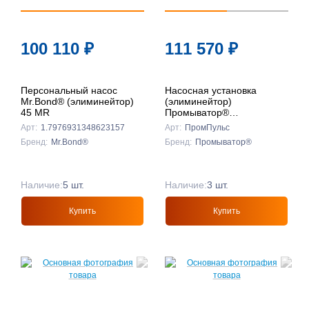
100 110
₽
111 570
₽
Персональный насос
Насосная установка
Mr.Bond® (элиминейтор)
(элиминейтор)
45 МR
Промыватор®
ПУЛЬСАТОР
Арт:
1.7976931348623157
Арт:
ПромПульс
Бренд:
Mr.Bond®
Бренд:
Промыватор®
Наличие:
5 шт.
Наличие:
3 шт.
Купить
Купить