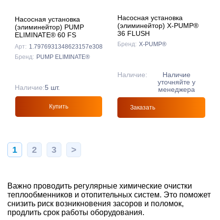
Насосная установка
Насосная установка
(элиминейтор) X-PUMP®
(элиминейтор) PUMP
36 FLUSH
ELIMINATE® 60 FS
Бренд:
X-PUMP®
Арт:
1.7976931348623157e308
Бренд:
PUMP ELIMINATE®
Наличие:
Наличие
уточняйте у
Наличие:
5 шт.
менеджера
Купить
Заказать
1
2
3
>
Важно проводить регулярные химические очистки
теплообменников и отопительных систем. Это поможет
снизить риск возникновения засоров и поломок,
продлить срок работы оборудования.