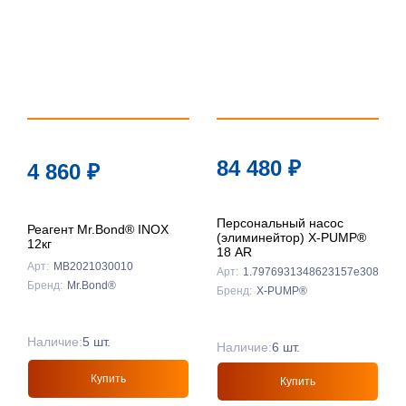
84 480
₽
4 860
₽
Персональный насос
Реагент Mr.Bond® INOX
(элиминейтор) X-PUMP®
12кг
18 AR
Арт:
MB2021030010
Арт:
1.7976931348623157e308
Бренд:
Mr.Bond®
Бренд:
X-PUMP®
Наличие:
5 шт.
Наличие:
6 шт.
Купить
Купить