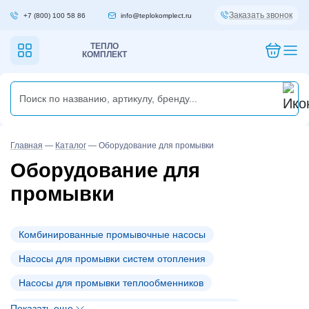
Заказать звонок
+7 (800) 100 58 86
info@teplokomplect.ru
ТЕПЛО
КОМПЛЕКТ
Главная
—
Каталог
—
Оборудование для промывки
Оборудование для
промывки
Комбинированные промывочные насосы
Насосы для промывки систем отопления
Насосы для промывки теплообменников
Промывочные реагенты для систем отопления
Показать еще