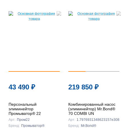
43 490
₽
219 850
₽
Персональный
Комбинированный насос
элиминейтор
(элиминейтор) Mr.Bond®
Промыватор® 22
70 COMBI UN
Арт:
Пром22
Арт:
1.7976931348623157e308
Бренд:
Промыватор®
Бренд:
Mr.Bond®