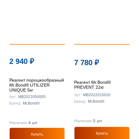
По цене ↑
По цене ↓
По названию
↑
По названию
2 940
₽
7 780
₽
↓
Реагент порошкообразный
Реагент Mr.Bond®
Mr.Bond® UTILIZER
PREVENT 22кг
UNIQUE 5кг
Арт:
MB2022010020
Арт:
MB2022050005
Бренд:
Mr.Bond®
Бренд:
Mr.Bond®
Наличие:
5 шт.
Наличие:
4 шт.
Купить
Купить