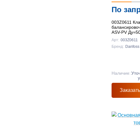
По зап
003Z0611 Кл
балансирово
ASV-PV Ду=5
Арт:
003Z0611
Бренд:
Danfoss
Наличие:
Уто
Заказат