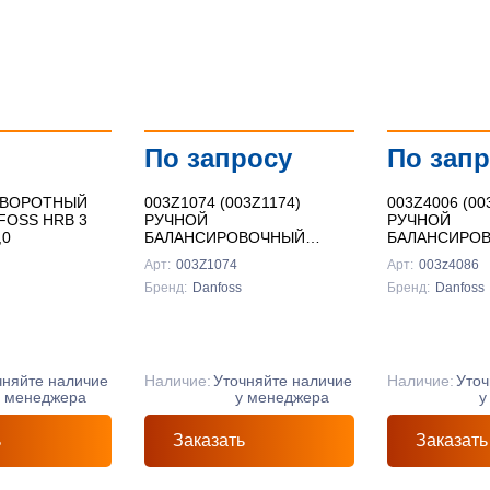
Подробнее
Подробнее
Подробнее
По запросу
По зап
ОВОРОТНЫЙ
003Z1074 (003Z1174)
003Z4006 (00
FOSS HRB 3
РУЧНОЙ
РУЧНОЙ
,0
БАЛАНСИРОВОЧНЫЙ
БАЛАНСИРО
КЛАПАН DANFOSS MNF
КЛАПАН DAN
Арт:
003Z1074
Арт:
003z4086
(MSV-F2) ДУ 125
(MSV-BD) ДУ=
Бренд:
Danfoss
Бренд:
Danfoss
чняйте наличие
Наличие:
Уточняйте наличие
Наличие:
Уточ
у менеджера
у менеджера
у
ь
Заказать
Заказать