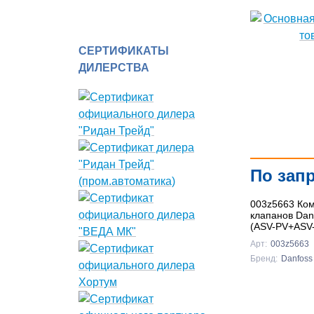
СЕРТИФИКАТЫ
ДИЛЕРСТВА
По зап
003z5663 Ко
клапанов Da
(ASV-PV+ASV
Арт:
003z5663
Бренд:
Danfoss