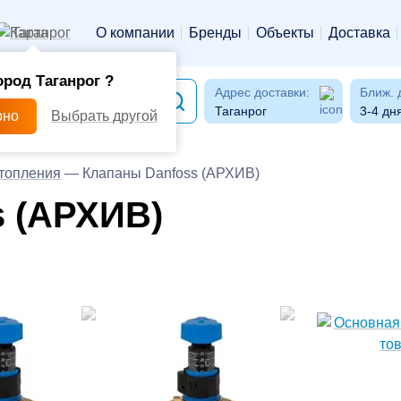
Таганрог
О компании
Бренды
Объекты
Доставка
ород Таганрог ?
Адрес доставки:
Ближ. 
Таганрог
3-4 дн
рно
Выбрать другой
отопления
—
Клапаны Danfoss (АРХИВ)
s (АРХИВ)