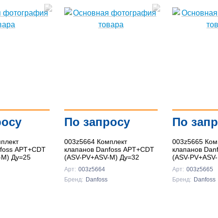
росу
По запросу
По зап
мплект
003z5664 Комплект
003z5665 Ком
nfoss APT+CDT
клапанов Danfoss APT+CDT
клапанов Dan
-M) Ду=25
(ASV-PV+ASV-M) Ду=32
(ASV-PV+ASV-
Арт:
003z5664
Арт:
003z5665
Бренд:
Danfoss
Бренд:
Danfoss