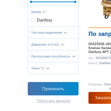
Бренд
Danfoss
Тип присоединения
По зап
003Z5506 (00
Давление, кгс/см2
Клапан бала
Danfoss APT 
Пропускная способность
Арт:
00116057
Бренд:
Danfoss
Тмин, °C
Наличие:
Уто
Применить
Заказат
Сбросить фильтр