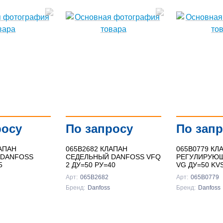
росу
По запросу
По зап
АПАН
065B2682 КЛАПАН
065B0779 КЛ
 DANFOSS
СЕДЕЛЬНЫЙ DANFOSS VFQ
РЕГУЛИРУЮ
5
2 ДУ=50 РУ=40
VG ДУ=50 KV
Арт:
065B2682
Арт:
065B0779
Бренд:
Danfoss
Бренд:
Danfoss