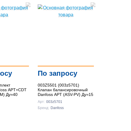
росу
По запросу
плект
003Z5501 (003z5701)
foss APT+CDT
Клапан балансировочный
M) Ду=40
Danfoss APT (ASV-PV) Ду=15
Арт:
003z5701
Бренд:
Danfoss