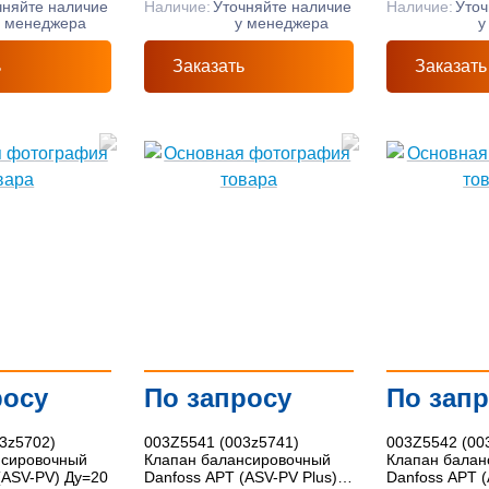
чняйте наличие
Наличие:
Уточняйте наличие
Наличие:
Уточ
у менеджера
у менеджера
у
ь
Заказать
Заказать
росу
По запросу
По зап
3z5702)
003Z5541 (003z5741)
003Z5542 (00
нсировочный
Клапан балансировочный
Клапан балан
(ASV-PV) Ду=20
Danfoss APT (ASV-PV Plus)
Danfoss APT (