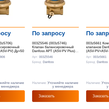
росу
По запросу
По зап
3z5706)
003Z5546 (003z5746)
003z5661 Ком
нсировочный
Клапан балансировочный
клапанов Dan
(ASV-PV) Ду=50
Danfoss APT (ASV-PV Plus)
(ASV-PV+ASV-
(20-60 кПа) Ду=50
3906
Арт:
003Z5546
Арт:
003z5661
Бренд:
Danfoss
Бренд:
Danfoss
чняйте наличие
Наличие:
Уточняйте наличие
Наличие:
Уточ
у менеджера
у менеджера
у
ь
Заказать
Заказать