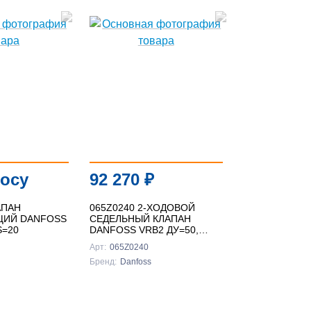
росу
92 270
₽
АПАН
065Z0240 2-ХОДОВОЙ
ЩИЙ DANFOSS
СЕДЕЛЬНЫЙ КЛАПАН
S=20
DANFOSS VRB2 ДУ=50,
KVS=40 ВНУТРЕННЯЯ
Арт:
065Z0240
РЕЗЬБА
Бренд:
Danfoss