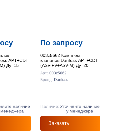
По цене ↑
По цене ↓
По названию ↑
росу
По запросу
По названию ↓
плект
003z5662 Комплект
foss APT+CDT
клапанов Danfoss APT+CDT
M) Ду=15
(ASV-PV+ASV-M) Ду=20
Арт:
003z5662
Бренд:
Danfoss
няйте наличие
Наличие:
Уточняйте наличие
 менеджера
у менеджера
Заказать