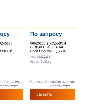
росу
По запросу
3Z4086)
065Z0235 2-ХОДОВОЙ
СЕДЕЛЬНЫЙ КЛАПАН
ВОЧНЫЙ
DANFOSS VRB2 ДУ=15,
FOSS MVT
KVS=4,0 ВНУТРЕННЯЯ
Арт:
065Z0235
50
РЕЗЬБА
Бренд:
Danfoss
няйте наличие
Наличие:
Уточняйте наличие
 менеджера
у менеджера
Заказать