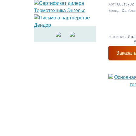
Арт:
003z5702
Бренд:
Danfoss
Наличие:
Уто
Заказат