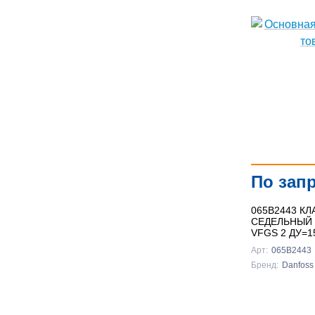
По зап
065B2443 КЛ
СЕДЕЛЬНЫЙ
VFGS 2 ДУ=1
Арт:
065B2443
Бренд:
Danfoss