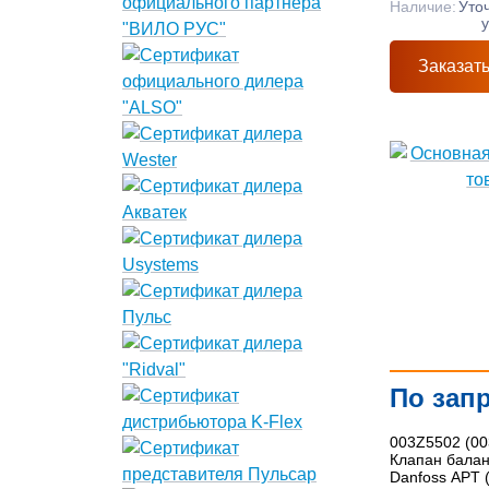
Наличие:
Уто
Заказат
По зап
003Z5502 (00
Клапан бала
Danfoss APT 