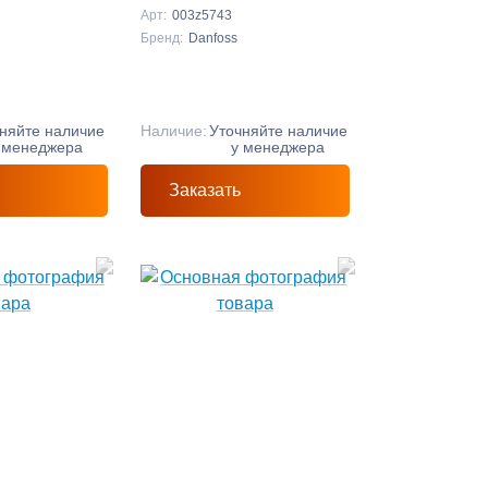
у=20
(20-60 кПа) Ду=25
Арт:
003z5743
Бренд:
Danfoss
няйте наличие
Наличие:
Уточняйте наличие
 менеджера
у менеджера
Заказать