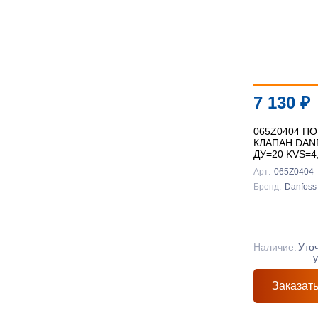
7 130
₽
065Z0404 П
КЛАПАН DAN
ДУ=20 KVS=4
Арт:
065Z0404
Бренд:
Danfoss
Наличие:
Уто
Заказат