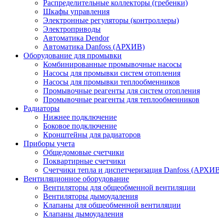
Распределительные коллекторы (гребенки)
Шкафы управления
Электронные регуляторы (контроллеры)
Электроприводы
Автоматика Dendor
Автоматика Danfoss (АРХИВ)
Оборудование для промывки
Комбинированные промывочные насосы
Насосы для промывки систем отопления
Насосы для промывки теплообменников
Промывочные реагенты для систем отопления
Промывочные реагенты для теплообменников
Радиаторы
Нижнее подключение
Боковое подключение
Кронштейны для радиаторов
Приборы учета
Общедомовые счетчики
Поквартирные счетчики
Счетчики тепла и диспетчеризация Danfoss (АРХИ
Вентиляционное оборудование
Вентиляторы для общеобменной вентиляции
Вентиляторы дымоудаления
Клапаны для общеобменной вентиляции
Клапаны дымоудаления