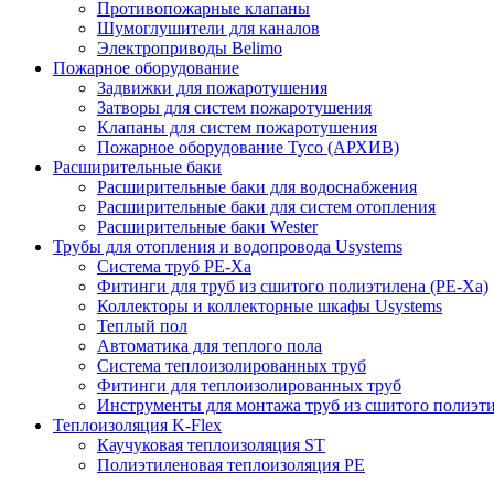
Противопожарные клапаны
Шумоглушители для каналов
Электроприводы Belimo
Пожарное оборудование
Задвижки для пожаротушения
Затворы для систем пожаротушения
Клапаны для систем пожаротушения
Пожарное оборудование Tyco (АРХИВ)
Расширительные баки
Расширительные баки для водоснабжения
Расширительные баки для систем отопления
Расширительные баки Wester
Трубы для отопления и водопровода Usystems
Система труб PE-Xa
Фитинги для труб из сшитого полиэтилена (PE-Xa)
Коллекторы и коллекторные шкафы Usystems
Теплый пол
Автоматика для теплого пола
Система теплоизолированных труб
Фитинги для теплоизолированных труб
Инструменты для монтажа труб из сшитого полиэт
Теплоизоляция K-Flex
Каучуковая теплоизоляция ST
Полиэтиленовая теплоизоляция PE