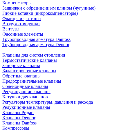
Компенсаторы
Задвижки с обрезиненным клином (чугунные)
Гибкие вставки (виброкомпенсаторы)
Фланцы и фитинги
Воздухоотводчики
Вантузы
Фасонные элементы
Трубопроводная арматура Danfoss
Трубопроводная арматура Dendor
...
Клапаны для систем отопления
Термостатические клапаны
Запорные клапаны
Балансировочные клапаны
Обратные клапаны
Предохранительные клапаны
Соленоидные клапаны
Регулирующие клапаны
Катушки для клапанов
Регуляторы температуры, давления и расхода
Редукционные клапаны
Клапаны Ридан
Клапаны Dendor
Клапаны Danfoss
Компрессоры