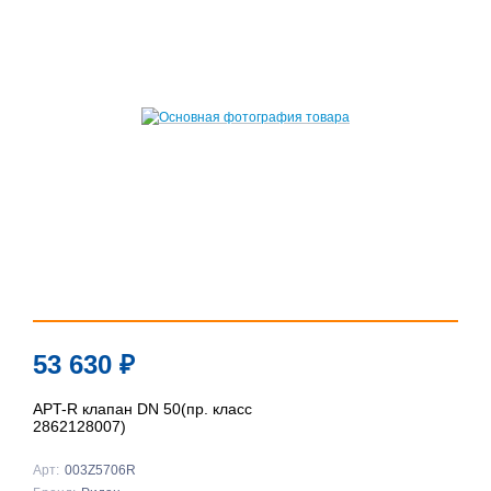
53 630
₽
APT-R клапан DN 50(пр. класс
2862128007)
Арт:
003Z5706R