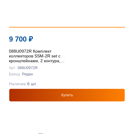
9 700
₽
088U0972R Комплект
коллекторов SSM-2R set с
кронштейнами, 2 контура,
Ридан
Арт:
088U0972R
Бренд:
Ридан
Наличие:
6 шт.
Купить