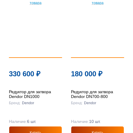
По
популярности
По цене ↑
По цене ↓
По названию
↑
По названию
330 600
₽
180 000
₽
↓
Редуктор для затвора
Редуктор для затвора
Dendor DN1000
Dendor DN700-800
Бренд:
Dendor
Бренд:
Dendor
Наличие:
6 шт.
Наличие:
10 шт.
Купить
Купить