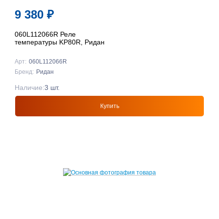
9 380
₽
060L112066R Реле
температуры KP80R, Ридан
Арт:
060L112066R
Бренд:
Ридан
Наличие:
3 шт.
Купить