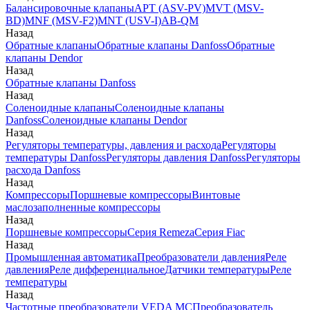
Балансировочные клапаны
APT (ASV-PV)
MVT (MSV-
BD)
MNF (MSV-F2)
MNT (USV-I)
AB-QM
Назад
Обратные клапаны
Обратные клапаны Danfoss
Обратные
клапаны Dendor
Назад
Обратные клапаны Danfoss
Назад
Соленоидные клапаны
Соленоидные клапаны
Danfoss
Соленоидные клапаны Dendor
Назад
Регуляторы температуры, давления и расхода
Регуляторы
температуры Danfoss
Регуляторы давления Danfoss
Регуляторы
расхода Danfoss
Назад
Компрессоры
Поршневые компрессоры
Винтовые
маслозаполненные компрессоры
Назад
Поршневые компрессоры
Серия Remeza
Серия Fiac
Назад
Промышленная автоматика
Преобразователи давления
Реле
давления
Реле дифференциальное
Датчики температуры
Реле
температуры
Назад
Частотные преобразователи VEDA MC
Преобразователь