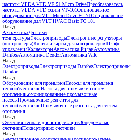
частоты VEDA VFD VF-51 Micro Drive
Преобразователь
частоты VEDA VFD серии VF-101
Опциональное
оборудование для VLT Micro Drive FC 51
Опциональное
оборудование для VLT HVAC Basic FC 101
Назад
Автоматика
Датчики
температуры
Электроприводы
Электронные регуляторы
(контроллеры)
Ключи и карты для контроллеров
Шкафы
управления
Коллекторы
Автоматика Ридан
Автоматика
Danfoss
Автоматика Dendor
Автоматика Wilo
Назад
Электроприводы
Электроприводы Danfoss
Электроприводы
Dendor
Назад
Оборудование для промывки
Насосы для промывки
теплообменников
Насосы для промывки систем
отопления
Комбинированные промывочные
насосы
Промывочные реагенты для
теплообменников
Промывочные реагенты для систем
отопления
Назад
Счетчики тепла и диспетчеризация
Общедомовые
счетчики
Поквартирные счетчики
Назад
Вентиляционное оборудование
Противопожарные