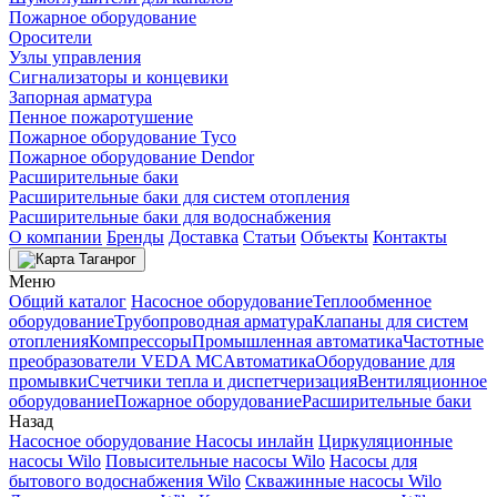
Пожарное оборудование
Оросители
Узлы управления
Сигнализаторы и концевики
Запорная арматура
Пенное пожаротушение
Пожарное оборудование Tyco
Пожарное оборудование Dendor
Расширительные баки
Расширительные баки для систем отопления
Расширительные баки для водоснабжения
О компании
Бренды
Доставка
Статьи
Объекты
Контакты
Таганрог
Меню
Общий каталог
Насосное оборудование
Теплообменное
оборудование
Трубопроводная арматура
Клапаны для систем
отопления
Компрессоры
Промышленная автоматика
Частотные
преобразователи VEDA MC
Автоматика
Оборудование для
промывки
Счетчики тепла и диспетчеризация
Вентиляционное
оборудование
Пожарное оборудование
Расширительные баки
Назад
Насосное оборудование
Насосы инлайн
Циркуляционные
насосы Wilo
Повысительные насосы Wilo
Насосы для
бытового водоснабжения Wilo
Скважинные насосы Wilo