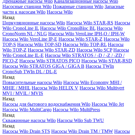
Дренажные насосы Wilo
Канализационные насосы Wilo
Насосные станции Wilo
Пожарные станции Wilo
Запасные
части к насосам Wilo
Насосы Wilo
Назад
Циркуляционные насосы Wilo
Насосы Wilo STAR-RS
Насосы
Wilo CronoLine IL
Насосы Wilo CronoBloc BL
Насосы Wilo
CronoNorm NL / NLG
Насосы Wilo VeroLine IPH-O / IPH-W
Насосы Wilo VeroLine IP-E
Насосы Wilo STAR-Z
Насосы Wilo
TOP-S
Насосы Wilo TOP-SD
Насосы Wilo TOP-RL
Насосы
Wilo TOP-Z
Насосы Wilo STAR-ZD
Насосы Wilo SCP
Насосы
Wilo CronoLine IL-E
Насосы Wilo STRATOS / -D / -Z / -ZD /
PICO-Z
Насосы Wilo STRATOS PICO
Насосы Wilo STAR-RSD
Насосы Wilo STRATOS GIGA / GIGA B
Насосы TWIn
CronoSub TWIn DL / DL-E
Назад
Повысительные насосы Wilo
Насосы Wilo Economy MHI /
MHIE / MHIL
Насосы Wilo HELIX V
Насосы Wilo Multivert
MVI / MVIL / MVIS
Назад
Насосы для бытового водоснабжения Wilo
Насосы Wilo Jet
Насосы Wilo MultiCargo
Насосы Wilo MultiPress
Назад
Скважинные насосы Wilo
Насосы Wilo Sub TWU
Назад
Насосы Wilo Drain STS
Насосы Wilo Drain TM / TMW
Насосы