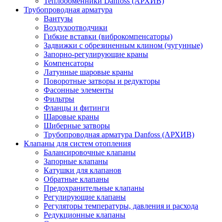
Теплообменники Danfoss (АРХИВ)
Трубопроводная арматура
Вантузы
Воздухоотводчики
Гибкие вставки (виброкомпенсаторы)
Задвижки с обрезиненным клином (чугунные)
Запорно-регулирующие краны
Компенсаторы
Латунные шаровые краны
Поворотные затворы и редукторы
Фасонные элементы
Фильтры
Фланцы и фитинги
Шаровые краны
Шиберные затворы
Трубопроводная арматура Danfoss (АРХИВ)
Клапаны для систем отопления
Балансировочные клапаны
Запорные клапаны
Катушки для клапанов
Обратные клапаны
Предохранительные клапаны
Регулирующие клапаны
Регуляторы температуры, давления и расхода
Редукционные клапаны