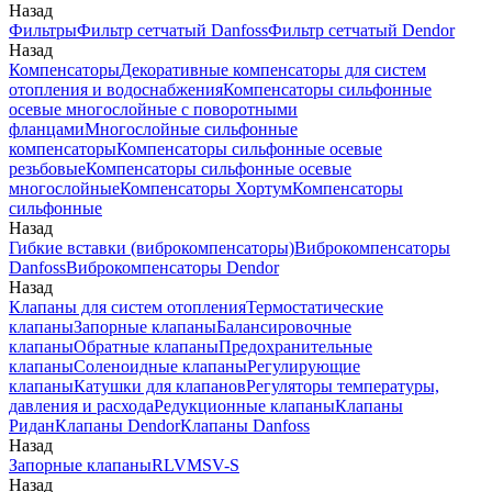
Назад
Фильтры
Фильтр сетчатый Danfoss
Фильтр сетчатый Dendor
Назад
Компенсаторы
Декоративные компенсаторы для систем
отопления и водоснабжения
Компенсаторы сильфонные
осевые многослойные с поворотными
фланцами
Многослойные сильфонные
компенсаторы
Компенсаторы сильфонные осевые
резьбовые
Компенсаторы сильфонные осевые
многослойные
Компенсаторы Хортум
Компенсаторы
сильфонные
Назад
Гибкие вставки (виброкомпенсаторы)
Виброкомпенсаторы
Danfoss
Виброкомпенсаторы Dendor
Назад
Клапаны для систем отопления
Термостатические
клапаны
Запорные клапаны
Балансировочные
клапаны
Обратные клапаны
Предохранительные
клапаны
Соленоидные клапаны
Регулирующие
клапаны
Катушки для клапанов
Регуляторы температуры,
давления и расхода
Редукционные клапаны
Клапаны
Ридан
Клапаны Dendor
Клапаны Danfoss
Назад
Запорные клапаны
RLV
MSV-S
Назад