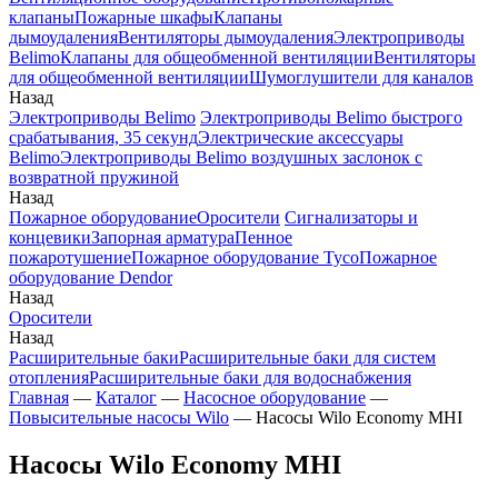
клапаны
Пожарные шкафы
Клапаны
дымоудаления
Вентиляторы дымоудаления
Электроприводы
Belimo
Клапаны для общеобменной вентиляции
Вентиляторы
для общеобменной вентиляции
Шумоглушители для каналов
Назад
Электроприводы Belimo
Электроприводы Belimo быстрого
срабатывания, 35 секунд
Электрические аксессуары
Belimo
Электроприводы Belimo воздушных заслонок c
возвратной пружиной
Назад
Пожарное оборудование
Оросители
Сигнализаторы и
концевики
Запорная арматура
Пенное
пожаротушение
Пожарное оборудование Tyco
Пожарное
оборудование Dendor
Назад
Оросители
Назад
Расширительные баки
Расширительные баки для систем
отопления
Расширительные баки для водоснабжения
Главная
—
Каталог
—
Насосное оборудование
—
Повысительные насосы Wilo
—
Насосы Wilo Economy MHI
Насосы Wilo Economy MHI