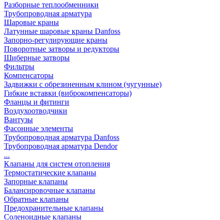
Разборные теплообменники
Трубопроводная арматура
Шаровые краны
Латунные шаровые краны Danfoss
Запорно-регулирующие краны
Поворотные затворы и редукторы
Шиберные затворы
Фильтры
Компенсаторы
Задвижки с обрезиненным клином (чугунные)
Гибкие вставки (виброкомпенсаторы)
Фланцы и фитинги
Воздухоотводчики
Вантузы
Фасонные элементы
Трубопроводная арматура Danfoss
Трубопроводная арматура Dendor
...
Клапаны для систем отопления
Термостатические клапаны
Запорные клапаны
Балансировочные клапаны
Обратные клапаны
Предохранительные клапаны
Соленоидные клапаны