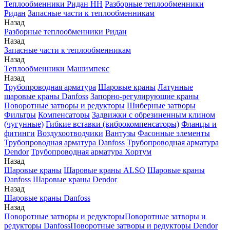
Теплообменники Ридан НН
Разборные теплообменники
Ридан
Запасные части к теплообменникам
Назад
Разборные теплообменники Ридан
Назад
Запасные части к теплообменникам
Назад
Теплообменники Машимпекс
Назад
Трубопроводная арматура
Шаровые краны
Латунные
шаровые краны Danfoss
Запорно-регулирующие краны
Поворотные затворы и редукторы
Шиберные затворы
Фильтры
Компенсаторы
Задвижки с обрезиненным клином
(чугунные)
Гибкие вставки (виброкомпенсаторы)
Фланцы и
фитинги
Воздухоотводчики
Вантузы
Фасонные элементы
Трубопроводная арматура Danfoss
Трубопроводная арматура
Dendor
Трубопроводная арматура Хортум
Назад
Шаровые краны
Шаровые краны ALSO
Шаровые краны
Danfoss
Шаровые краны Dendor
Назад
Шаровые краны Danfoss
Назад
Поворотные затворы и редукторы
Поворотные затворы и
редукторы Danfoss
Поворотные затворы и редукторы Dendor