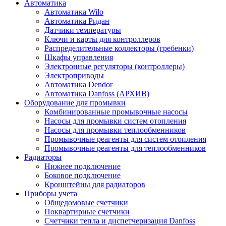
Автоматика
Автоматика Wilo
Автоматика Ридан
Датчики температуры
Ключи и карты для контроллеров
Распределительные коллекторы (гребенки)
Шкафы управления
Электронные регуляторы (контроллеры)
Электроприводы
Автоматика Dendor
Автоматика Danfoss (АРХИВ)
Оборудование для промывки
Комбинированные промывочные насосы
Насосы для промывки систем отопления
Насосы для промывки теплообменников
Промывочные реагенты для систем отопления
Промывочные реагенты для теплообменников
Радиаторы
Нижнее подключение
Боковое подключение
Кронштейны для радиаторов
Приборы учета
Общедомовые счетчики
Поквартирные счетчики
Счетчики тепла и диспетчеризация Danfoss