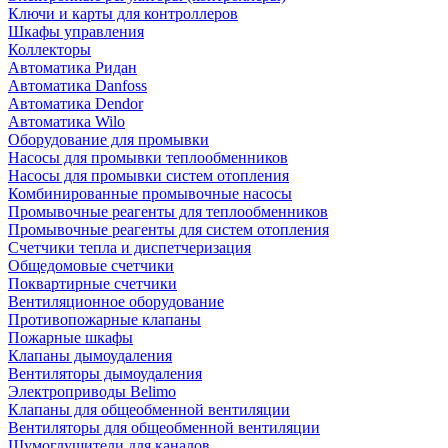
Ключи и карты для контроллеров
Шкафы управления
Коллекторы
Автоматика Ридан
Автоматика Danfoss
Автоматика Dendor
Автоматика Wilo
Оборудование для промывки
Насосы для промывки теплообменников
Насосы для промывки систем отопления
Комбинированные промывочные насосы
Промывочные реагенты для теплообменников
Промывочные реагенты для систем отопления
Счетчики тепла и диспетчеризация
Общедомовые счетчики
Поквартирные счетчики
Вентиляционное оборудование
Противопожарные клапаны
Пожарные шкафы
Клапаны дымоудаления
Вентиляторы дымоудаления
Электроприводы Belimo
Клапаны для общеобменной вентиляции
Вентиляторы для общеобменной вентиляции
Шумоглушители для каналов