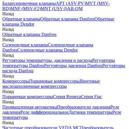
Балансировочные клапаны
APT (ASV-PV)
MVT (MSV-
BD)
MNF (MSV-F2)
MNT (USV-I)
AB-QM
Назад
Обратные клапаны
Обратные клапаны Danfoss
Обратные
клапаны Dendor
Назад
Обратные клапаны Danfoss
Назад
Соленоидные клапаны
Соленоидные клапаны
Danfoss
Соленоидные клапаны Dendor
Назад
Регуляторы температуры, давления и расхода
Регуляторы
температуры Danfoss
Регуляторы давления Danfoss
Регуляторы
расхода Danfoss
Назад
Компрессоры
Поршневые компрессоры
Винтовые
маслозаполненные компрессоры
Назад
Поршневые компрессоры
Серия Remeza
Серия Fiac
Назад
Промышленная автоматика
Преобразователи давления
Реле
давления
Реле дифференциальное
Датчики температуры
Реле
температуры
Назад
Частотные преобразователи VEDA MC
Преобразователь