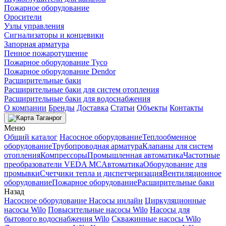
Пожарное оборудование
Оросители
Узлы управления
Сигнализаторы и концевики
Запорная арматура
Пенное пожаротушение
Пожарное оборудование Tyco
Пожарное оборудование Dendor
Расширительные баки
Расширительные баки для систем отопления
Расширительные баки для водоснабжения
О компании
Бренды
Доставка
Статьи
Объекты
Контакты
Таганрог
Меню
Общий каталог
Насосное оборудование
Теплообменное
оборудование
Трубопроводная арматура
Клапаны для систем
отопления
Компрессоры
Промышленная автоматика
Частотные
преобразователи VEDA MC
Автоматика
Оборудование для
промывки
Счетчики тепла и диспетчеризация
Вентиляционное
оборудование
Пожарное оборудование
Расширительные баки
Назад
Насосное оборудование
Насосы инлайн
Циркуляционные
насосы Wilo
Повысительные насосы Wilo
Насосы для
бытового водоснабжения Wilo
Скважинные насосы Wilo