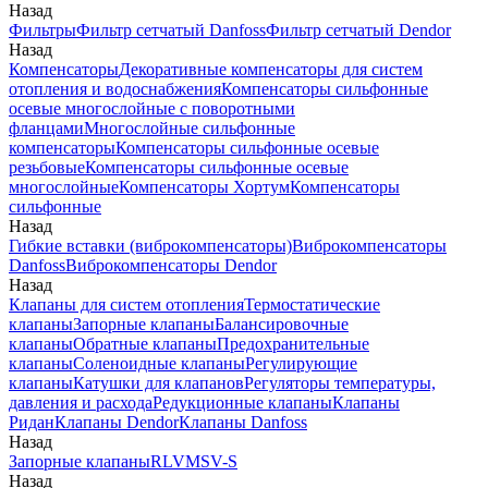
Назад
Фильтры
Фильтр сетчатый Danfoss
Фильтр сетчатый Dendor
Назад
Компенсаторы
Декоративные компенсаторы для систем
отопления и водоснабжения
Компенсаторы сильфонные
осевые многослойные с поворотными
фланцами
Многослойные сильфонные
компенсаторы
Компенсаторы сильфонные осевые
резьбовые
Компенсаторы сильфонные осевые
многослойные
Компенсаторы Хортум
Компенсаторы
сильфонные
Назад
Гибкие вставки (виброкомпенсаторы)
Виброкомпенсаторы
Danfoss
Виброкомпенсаторы Dendor
Назад
Клапаны для систем отопления
Термостатические
клапаны
Запорные клапаны
Балансировочные
клапаны
Обратные клапаны
Предохранительные
клапаны
Соленоидные клапаны
Регулирующие
клапаны
Катушки для клапанов
Регуляторы температуры,
давления и расхода
Редукционные клапаны
Клапаны
Ридан
Клапаны Dendor
Клапаны Danfoss
Назад
Запорные клапаны
RLV
MSV-S
Назад