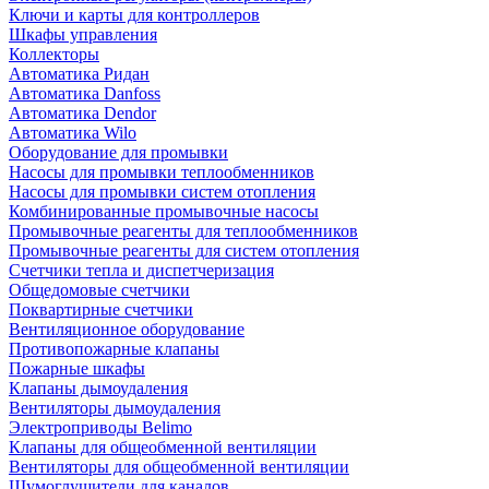
Ключи и карты для контроллеров
Шкафы управления
Коллекторы
Автоматика Ридан
Автоматика Danfoss
Автоматика Dendor
Автоматика Wilo
Оборудование для промывки
Насосы для промывки теплообменников
Насосы для промывки систем отопления
Комбинированные промывочные насосы
Промывочные реагенты для теплообменников
Промывочные реагенты для систем отопления
Счетчики тепла и диспетчеризация
Общедомовые счетчики
Поквартирные счетчики
Вентиляционное оборудование
Противопожарные клапаны
Пожарные шкафы
Клапаны дымоудаления
Вентиляторы дымоудаления
Электроприводы Belimo
Клапаны для общеобменной вентиляции
Вентиляторы для общеобменной вентиляции
Шумоглушители для каналов