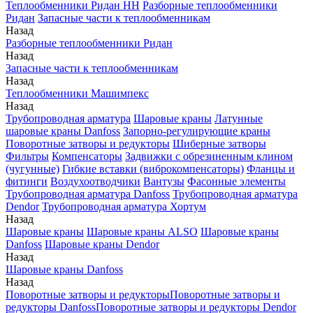
Теплообменники Ридан НН
Разборные теплообменники
Ридан
Запасные части к теплообменникам
Назад
Разборные теплообменники Ридан
Назад
Запасные части к теплообменникам
Назад
Теплообменники Машимпекс
Назад
Трубопроводная арматура
Шаровые краны
Латунные
шаровые краны Danfoss
Запорно-регулирующие краны
Поворотные затворы и редукторы
Шиберные затворы
Фильтры
Компенсаторы
Задвижки с обрезиненным клином
(чугунные)
Гибкие вставки (виброкомпенсаторы)
Фланцы и
фитинги
Воздухоотводчики
Вантузы
Фасонные элементы
Трубопроводная арматура Danfoss
Трубопроводная арматура
Dendor
Трубопроводная арматура Хортум
Назад
Шаровые краны
Шаровые краны ALSO
Шаровые краны
Danfoss
Шаровые краны Dendor
Назад
Шаровые краны Danfoss
Назад
Поворотные затворы и редукторы
Поворотные затворы и
редукторы Danfoss
Поворотные затворы и редукторы Dendor