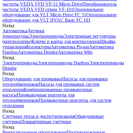
частоты VEDA VFD VF-51 Micro Drive
Преобразователь
частоты VEDA VFD серии VF-101
Опциональное
оборудование для VLT Micro Drive FC 51
Опциональное
оборудование для VLT HVAC Basic FC 101
Назад
Автоматика
Датчики
температуры
Электроприводы
Электронные регуляторы
(контроллеры)
Ключи и карты для контроллеров
Шкафы
управления
Коллекторы
Автоматика Ридан
Автоматика
Danfoss
Автоматика Dendor
Автоматика Wilo
Назад
Электроприводы
Электроприводы Danfoss
Электроприводы
Dendor
Назад
Оборудование для промывки
Насосы для промывки
теплообменников
Насосы для промывки систем
отопления
Комбинированные промывочные
насосы
Промывочные реагенты для
теплообменников
Промывочные реагенты для систем
отопления
Назад
Счетчики тепла и диспетчеризация
Общедомовые
счетчики
Поквартирные счетчики
Назад
Вентиляционное оборудование
Противопожарные