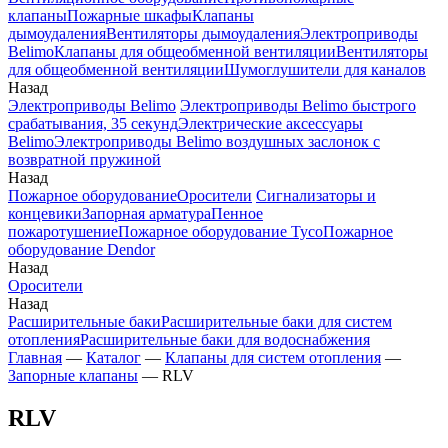
клапаны
Пожарные шкафы
Клапаны
дымоудаления
Вентиляторы дымоудаления
Электроприводы
Belimo
Клапаны для общеобменной вентиляции
Вентиляторы
для общеобменной вентиляции
Шумоглушители для каналов
Назад
Электроприводы Belimo
Электроприводы Belimo быстрого
срабатывания, 35 секунд
Электрические аксессуары
Belimo
Электроприводы Belimo воздушных заслонок c
возвратной пружиной
Назад
Пожарное оборудование
Оросители
Сигнализаторы и
концевики
Запорная арматура
Пенное
пожаротушение
Пожарное оборудование Tyco
Пожарное
оборудование Dendor
Назад
Оросители
Назад
Расширительные баки
Расширительные баки для систем
отопления
Расширительные баки для водоснабжения
Главная
—
Каталог
—
Клапаны для систем отопления
—
Запорные клапаны
—
RLV
RLV