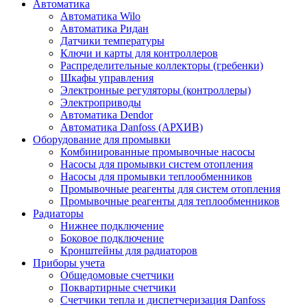
Автоматика
Автоматика Wilo
Автоматика Ридан
Датчики температуры
Ключи и карты для контроллеров
Распределительные коллекторы (гребенки)
Шкафы управления
Электронные регуляторы (контроллеры)
Электроприводы
Автоматика Dendor
Автоматика Danfoss (АРХИВ)
Оборудование для промывки
Комбинированные промывочные насосы
Насосы для промывки систем отопления
Насосы для промывки теплообменников
Промывочные реагенты для систем отопления
Промывочные реагенты для теплообменников
Радиаторы
Нижнее подключение
Боковое подключение
Кронштейны для радиаторов
Приборы учета
Общедомовые счетчики
Поквартирные счетчики
Счетчики тепла и диспетчеризация Danfoss