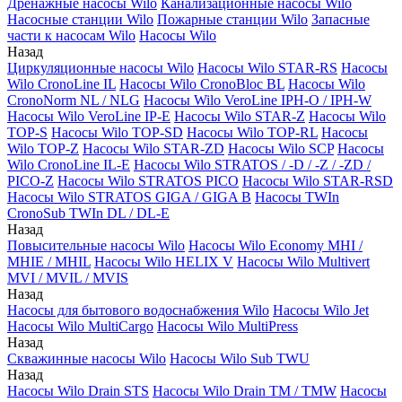
Дренажные насосы Wilo
Канализационные насосы Wilo
Насосные станции Wilo
Пожарные станции Wilo
Запасные
части к насосам Wilo
Насосы Wilo
Назад
Циркуляционные насосы Wilo
Насосы Wilo STAR-RS
Насосы
Wilo CronoLine IL
Насосы Wilo CronoBloc BL
Насосы Wilo
CronoNorm NL / NLG
Насосы Wilo VeroLine IPH-O / IPH-W
Насосы Wilo VeroLine IP-E
Насосы Wilo STAR-Z
Насосы Wilo
TOP-S
Насосы Wilo TOP-SD
Насосы Wilo TOP-RL
Насосы
Wilo TOP-Z
Насосы Wilo STAR-ZD
Насосы Wilo SCP
Насосы
Wilo CronoLine IL-E
Насосы Wilo STRATOS / -D / -Z / -ZD /
PICO-Z
Насосы Wilo STRATOS PICO
Насосы Wilo STAR-RSD
Насосы Wilo STRATOS GIGA / GIGA B
Насосы TWIn
CronoSub TWIn DL / DL-E
Назад
Повысительные насосы Wilo
Насосы Wilo Economy MHI /
MHIE / MHIL
Насосы Wilo HELIX V
Насосы Wilo Multivert
MVI / MVIL / MVIS
Назад
Насосы для бытового водоснабжения Wilo
Насосы Wilo Jet
Насосы Wilo MultiCargo
Насосы Wilo MultiPress
Назад
Скважинные насосы Wilo
Насосы Wilo Sub TWU
Назад
Насосы Wilo Drain STS
Насосы Wilo Drain TM / TMW
Насосы