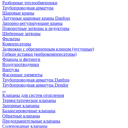
Разборные теплообменники
Трубопроводная арматура
Шаровые краны
Латунные шаровые краны Danfoss
Запорно-регулирующие краны
Поворотные затворы и редукторы
Шиберные затворы
Фильтры
Компенсаторы
Задвижки с обрезиненным клином (чугунные)
Гибкие вставки (виброкомпенсаторы)
Фланцы и фитинги
Воздухоотводчики
Вантузы
Фасонные элементы
Трубопроводная арматура Danfoss
Трубопроводная арматура Dendor
...
Клапаны для систем отопления
Термостатические клапаны
Запорные клапаны
Балансировочные клапаны
Обратные клапаны
Предохранительные клапаны
Соленоидные клапаны