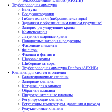
Теплообменники Danfoss (АРХИВ)
Трубопроводная арматура
Вантузы
Воздухоотводчики
Гибкие вставки (виброкомпенсаторы)
Задвижки с обрезиненным клином (чугунные)
Запорно-регулирующие краны
Компенсаторы
Латунные шаровые краны
Поворотные затворы и редукторы
Фасонные элементы
Фильтры
Фланцы и фитинги
Шаровые краны
Шиберные затворы
Трубопроводная арматура Danfoss (АРХИВ)
Клапаны для систем отопления
Балансировочные клапаны
Запорные клапаны
Катушки для клапанов
Обратные клапаны
Предохранительные клапаны
Регулирующие клапаны
Регуляторы температуры, давления и расхода
Редукционные клапаны