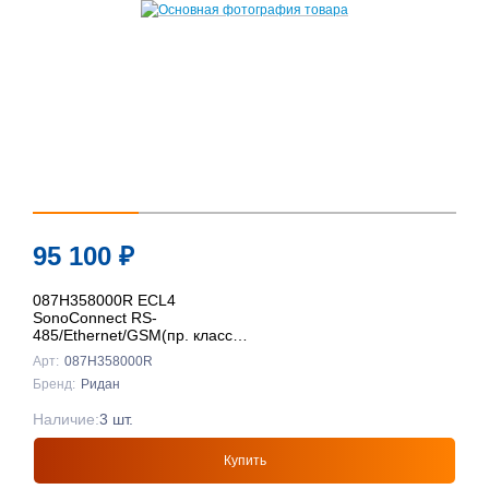
95 100
₽
087H358000R ECL4
SonoConnect RS-
485/Ethernet/GSM(пр. класс
0801708016), Ридан
Арт:
087H358000R
Бренд:
Ридан
Наличие:
3 шт.
Купить