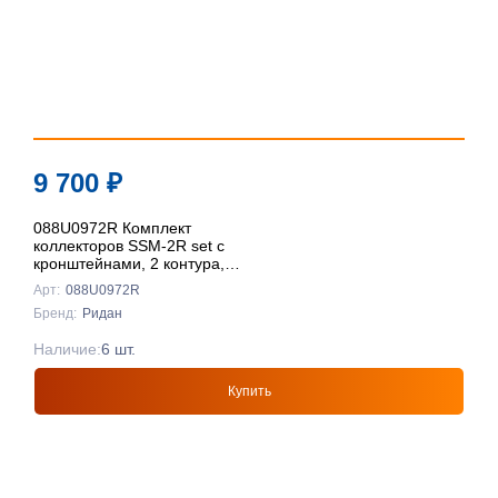
9 700
₽
088U0972R Комплект
коллекторов SSM-2R set с
кронштейнами, 2 контура,
Ридан
Арт:
088U0972R
Бренд:
Ридан
Наличие:
6 шт.
Купить