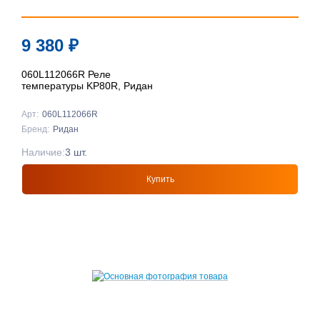
9 380
₽
060L112066R Реле
температуры KP80R, Ридан
Арт:
060L112066R
Бренд:
Ридан
Наличие:
3 шт.
Купить