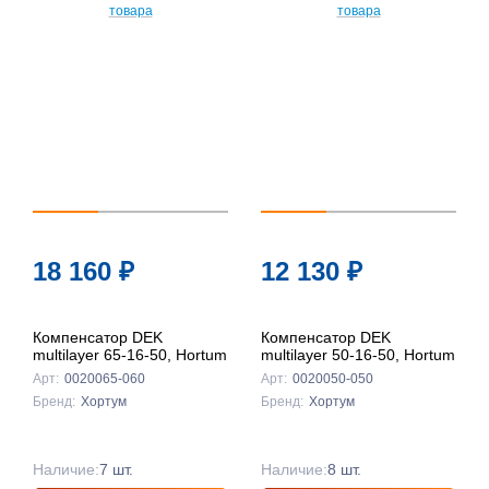
По
популярности
По цене ↑
По цене ↓
По названию
↑
По названию
18 160
₽
12 130
₽
↓
Компенсатор DEK
Компенсатор DEK
multilayer 65-16-50, Hortum
multilayer 50-16-50, Hortum
Арт:
0020065-060
Арт:
0020050-050
Бренд:
Хортум
Бренд:
Хортум
Наличие:
7 шт.
Наличие:
8 шт.