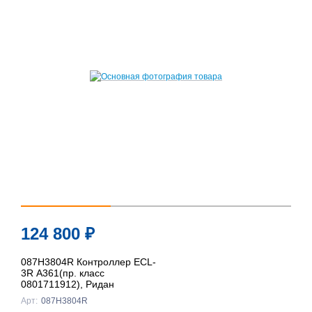
124 800
₽
087H3804R Контроллер ECL-
3R A361(пр. класс
0801711912), Ридан
Арт:
087H3804R