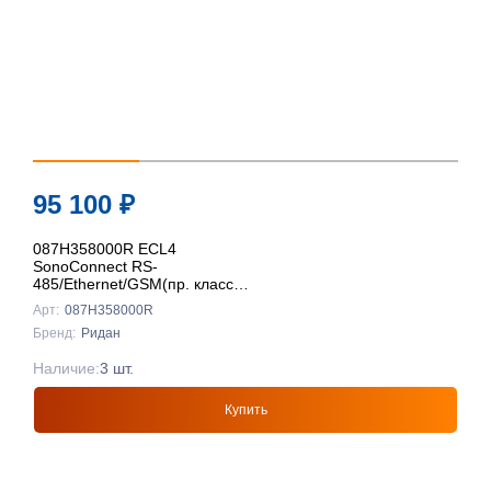
95 100
₽
087H358000R ECL4
SonoConnect RS-
485/Ethernet/GSM(пр. класс
0801708016), Ридан
Арт:
087H358000R
Бренд:
Ридан
Наличие:
3 шт.
Купить