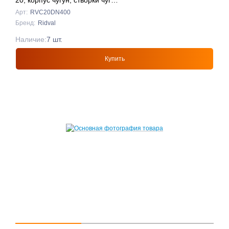
20, корпус чугун, створки чуг
DN400 КРАСНЫЙ
Арт:
RVC20DN400
Бренд:
Ridval
Наличие:
7 шт.
Купить