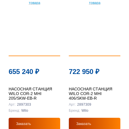
По
популярности
По цене ↑
По цене ↓
По названию
↑
По названию
655 240
₽
722 950
₽
↓
НАСОСНАЯ СТАНЦИЯ
НАСОСНАЯ СТАНЦИЯ
WILO COR-2 MHI
WILO COR-2 MHI
205/SKW-EB-R
406/SKW-EB-R
Арт:
2897303
Арт:
2897309
Бренд:
Wilo
Бренд:
Wilo
Заказать
Заказать