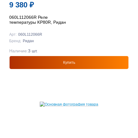
9 380
₽
060L112066R Реле
температуры KP80R, Ридан
Арт:
060L112066R
Бренд:
Ридан
Наличие:
3 шт.
Купить