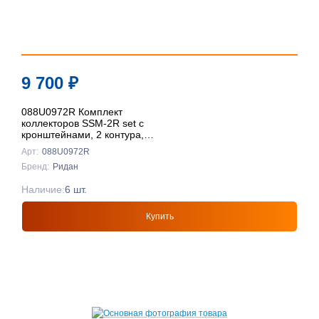
9 700
₽
088U0972R Комплект
коллекторов SSM-2R set с
кронштейнами, 2 контура,
Ридан
Арт:
088U0972R
Бренд:
Ридан
Наличие:
6 шт.
Купить