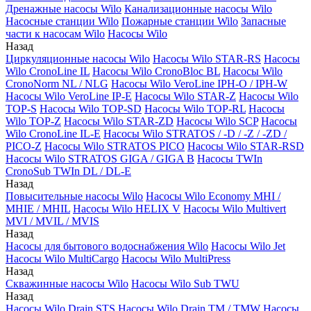
Дренажные насосы Wilo
Канализационные насосы Wilo
Насосные станции Wilo
Пожарные станции Wilo
Запасные
части к насосам Wilo
Насосы Wilo
Назад
Циркуляционные насосы Wilo
Насосы Wilo STAR-RS
Насосы
Wilo CronoLine IL
Насосы Wilo CronoBloc BL
Насосы Wilo
CronoNorm NL / NLG
Насосы Wilo VeroLine IPH-O / IPH-W
Насосы Wilo VeroLine IP-E
Насосы Wilo STAR-Z
Насосы Wilo
TOP-S
Насосы Wilo TOP-SD
Насосы Wilo TOP-RL
Насосы
Wilo TOP-Z
Насосы Wilo STAR-ZD
Насосы Wilo SCP
Насосы
Wilo CronoLine IL-E
Насосы Wilo STRATOS / -D / -Z / -ZD /
PICO-Z
Насосы Wilo STRATOS PICO
Насосы Wilo STAR-RSD
Насосы Wilo STRATOS GIGA / GIGA B
Насосы TWIn
CronoSub TWIn DL / DL-E
Назад
Повысительные насосы Wilo
Насосы Wilo Economy MHI /
MHIE / MHIL
Насосы Wilo HELIX V
Насосы Wilo Multivert
MVI / MVIL / MVIS
Назад
Насосы для бытового водоснабжения Wilo
Насосы Wilo Jet
Насосы Wilo MultiCargo
Насосы Wilo MultiPress
Назад
Скважинные насосы Wilo
Насосы Wilo Sub TWU
Назад
Насосы Wilo Drain STS
Насосы Wilo Drain TM / TMW
Насосы