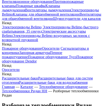
Вентиляционное оборудование
Противопожарные
клапаны
Пожарные шкафы
Клапаны
дымоудаления
Вентиляторы дымоудаления
Электроприводы
Belimo
Клапаны для общеобменной вентиляции
Вентиляторы
для общеобменной вентиляции
Шумоглушители для каналов
Назад
Электроприводы Belimo
Электроприводы Belimo быстрого
срабатывания, 35 секунд
Электрические аксессуары
Belimo
Электроприводы Belimo воздушных заслонок c
возвратной пружиной
Назад
Пожарное оборудование
Оросители
Сигнализаторы и
концевики
Запорная арматура
Пенное
пожаротушение
Пожарное оборудование Tyco
Пожарное
оборудование Dendor
Назад
Оросители
Назад
Расширительные баки
Расширительные баки для систем
отопления
Расширительные баки для водоснабжения
Главная
—
Каталог
—
Теплообменное оборудование
—
Теплообменники Ридан НН
—
Разборные теплообменники
Ридан
Разборные теплообменники Ридан