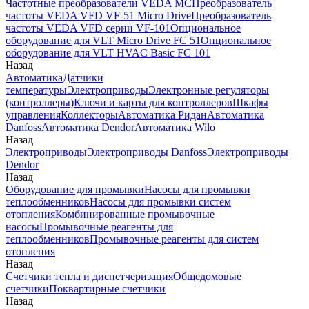
Частотные преобразователи VEDA MC
Преобразователь
частоты VEDA VFD VF-51 Micro Drive
Преобразователь
частоты VEDA VFD серии VF-101
Опциональное
оборудование для VLT Micro Drive FC 51
Опциональное
оборудование для VLT HVAC Basic FC 101
Назад
Автоматика
Датчики
температуры
Электроприводы
Электронные регуляторы
(контроллеры)
Ключи и карты для контроллеров
Шкафы
управления
Коллекторы
Автоматика Ридан
Автоматика
Danfoss
Автоматика Dendor
Автоматика Wilo
Назад
Электроприводы
Электроприводы Danfoss
Электроприводы
Dendor
Назад
Оборудование для промывки
Насосы для промывки
теплообменников
Насосы для промывки систем
отопления
Комбинированные промывочные
насосы
Промывочные реагенты для
теплообменников
Промывочные реагенты для систем
отопления
Назад
Счетчики тепла и диспетчеризация
Общедомовые
счетчики
Поквартирные счетчики
Назад