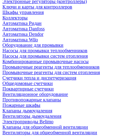
Электронные регуляторы (контроллеры)
Ключи и карты для контроллеров
Шкафы управления
Коллекторы
Автоматика Ридан
Автоматика Danfoss
Автоматика Dendor
Автоматика Wilo
Оборудование для промывки
Насосы для промывки теплообменников
Насосы для промывки систем отопления
Комбинированные промывочные насосы
Промывочные реагенты для теплообменников
Промывочные реагенты для систем отопления
Счетчики тепла и диспетчеризация
Общедомовые счетчики
Поквартирные счетчики
Вентиляционное оборудование
Противопожарные клапаны
Пожарные шкафы
Клапаны дымоудаления
Вентиляторы дымоудаления
Электроприводы Belimo
Клапаны для общеобменной вентиляции
Вентиляторы для общеобменной вентиляции