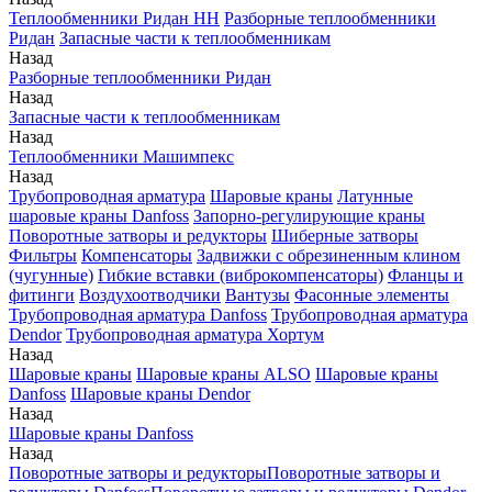
Теплообменники Ридан НН
Разборные теплообменники
Ридан
Запасные части к теплообменникам
Назад
Разборные теплообменники Ридан
Назад
Запасные части к теплообменникам
Назад
Теплообменники Машимпекс
Назад
Трубопроводная арматура
Шаровые краны
Латунные
шаровые краны Danfoss
Запорно-регулирующие краны
Поворотные затворы и редукторы
Шиберные затворы
Фильтры
Компенсаторы
Задвижки с обрезиненным клином
(чугунные)
Гибкие вставки (виброкомпенсаторы)
Фланцы и
фитинги
Воздухоотводчики
Вантузы
Фасонные элементы
Трубопроводная арматура Danfoss
Трубопроводная арматура
Dendor
Трубопроводная арматура Хортум
Назад
Шаровые краны
Шаровые краны ALSO
Шаровые краны
Danfoss
Шаровые краны Dendor
Назад
Шаровые краны Danfoss
Назад
Поворотные затворы и редукторы
Поворотные затворы и