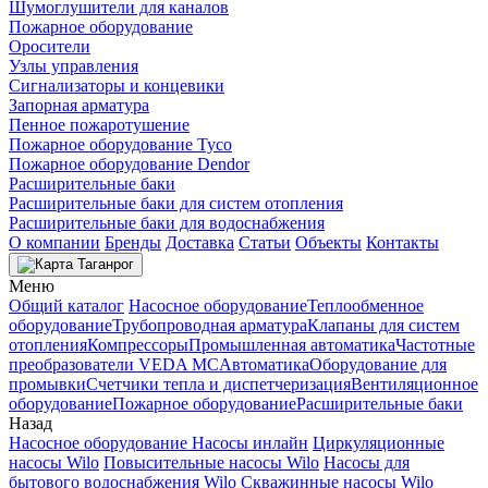
Шумоглушители для каналов
Пожарное оборудование
Оросители
Узлы управления
Сигнализаторы и концевики
Запорная арматура
Пенное пожаротушение
Пожарное оборудование Tyco
Пожарное оборудование Dendor
Расширительные баки
Расширительные баки для систем отопления
Расширительные баки для водоснабжения
О компании
Бренды
Доставка
Статьи
Объекты
Контакты
Таганрог
Меню
Общий каталог
Насосное оборудование
Теплообменное
оборудование
Трубопроводная арматура
Клапаны для систем
отопления
Компрессоры
Промышленная автоматика
Частотные
преобразователи VEDA MC
Автоматика
Оборудование для
промывки
Счетчики тепла и диспетчеризация
Вентиляционное
оборудование
Пожарное оборудование
Расширительные баки
Назад
Насосное оборудование
Насосы инлайн
Циркуляционные
насосы Wilo
Повысительные насосы Wilo
Насосы для
бытового водоснабжения Wilo
Скважинные насосы Wilo