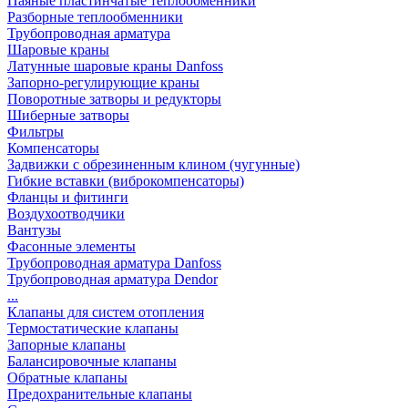
Паяные пластинчатые теплообменники
Разборные теплообменники
Трубопроводная арматура
Шаровые краны
Латунные шаровые краны Danfoss
Запорно-регулирующие краны
Поворотные затворы и редукторы
Шиберные затворы
Фильтры
Компенсаторы
Задвижки с обрезиненным клином (чугунные)
Гибкие вставки (виброкомпенсаторы)
Фланцы и фитинги
Воздухоотводчики
Вантузы
Фасонные элементы
Трубопроводная арматура Danfoss
Трубопроводная арматура Dendor
...
Клапаны для систем отопления
Термостатические клапаны
Запорные клапаны
Балансировочные клапаны
Обратные клапаны
Предохранительные клапаны