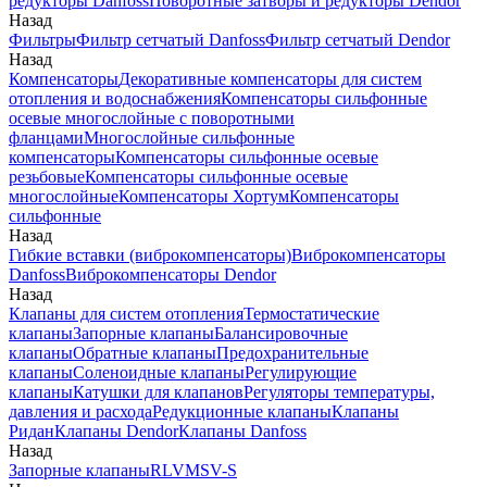
редукторы Danfoss
Поворотные затворы и редукторы Dendor
Назад
Фильтры
Фильтр сетчатый Danfoss
Фильтр сетчатый Dendor
Назад
Компенсаторы
Декоративные компенсаторы для систем
отопления и водоснабжения
Компенсаторы сильфонные
осевые многослойные с поворотными
фланцами
Многослойные сильфонные
компенсаторы
Компенсаторы сильфонные осевые
резьбовые
Компенсаторы сильфонные осевые
многослойные
Компенсаторы Хортум
Компенсаторы
сильфонные
Назад
Гибкие вставки (виброкомпенсаторы)
Виброкомпенсаторы
Danfoss
Виброкомпенсаторы Dendor
Назад
Клапаны для систем отопления
Термостатические
клапаны
Запорные клапаны
Балансировочные
клапаны
Обратные клапаны
Предохранительные
клапаны
Соленоидные клапаны
Регулирующие
клапаны
Катушки для клапанов
Регуляторы температуры,
давления и расхода
Редукционные клапаны
Клапаны
Ридан
Клапаны Dendor
Клапаны Danfoss
Назад
Запорные клапаны
RLV
MSV-S