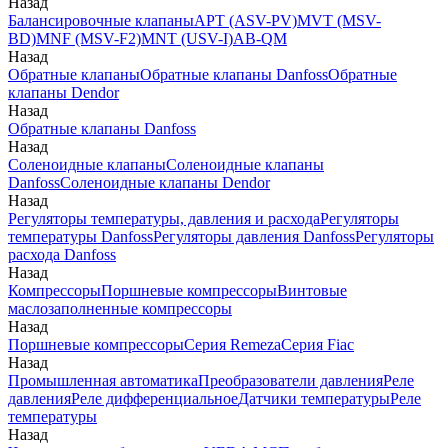
Назад
Балансировочные клапаны
APT (ASV-PV)
MVT (MSV-
BD)
MNF (MSV-F2)
MNT (USV-I)
AB-QM
Назад
Обратные клапаны
Обратные клапаны Danfoss
Обратные
клапаны Dendor
Назад
Обратные клапаны Danfoss
Назад
Соленоидные клапаны
Соленоидные клапаны
Danfoss
Соленоидные клапаны Dendor
Назад
Регуляторы температуры, давления и расхода
Регуляторы
температуры Danfoss
Регуляторы давления Danfoss
Регуляторы
расхода Danfoss
Назад
Компрессоры
Поршневые компрессоры
Винтовые
маслозаполненные компрессоры
Назад
Поршневые компрессоры
Серия Remeza
Серия Fiac
Назад
Промышленная автоматика
Преобразователи давления
Реле
давления
Реле дифференциальное
Датчики температуры
Реле
температуры
Назад