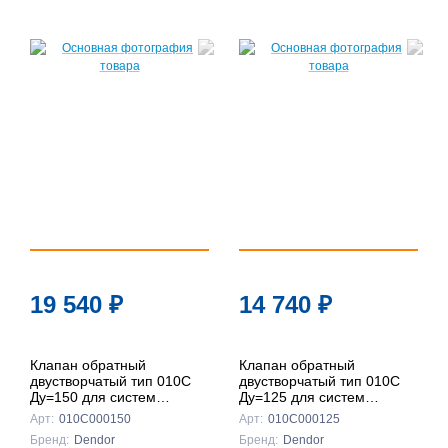
19 540
₽
14 740
₽
Клапан обратный
Клапан обратный
двустворчатый тип 010C
двустворчатый тип 010C
Ду=150 для систем
Ду=125 для систем
пожаротушения
пожаротушения
Арт:
010С000150
Арт:
010С000125
(межфланцевый, чугун)
(межфланцевый, чугун)
Бренд:
Dendor
Бренд:
Dendor