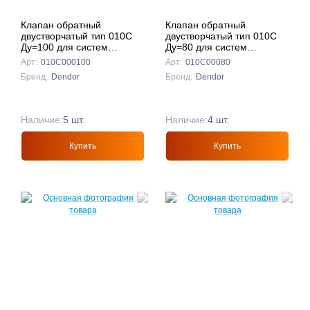
Клапан обратный
Клапан обратный
двустворчатый тип 010C
двустворчатый тип 010C
Ду=100 для систем
Ду=80 для систем
пожаротушения
пожаротушения
Арт:
010С000100
Арт:
010С00080
(межфланцевый, чугун)
(межфланцевый, чугун)
Бренд:
Dendor
Бренд:
Dendor
Наличие:
5 шт.
Наличие:
4 шт.
Купить
Купить