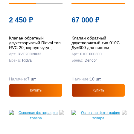
2 450
₽
67 000
₽
Клапан обратный
Клапан обратный
двухстворчатый Ridval тип
двустворчатый тип 010C
RVC 20, корпус чугун,
Ду=300 для систем
створки чуг DN032
пожаротушения
Арт:
RVC20DN032
Арт:
010С000300
КРАСНЫЙ
(межфланцевый, чугун)
Бренд:
Ridval
Бренд:
Dendor
Наличие:
7 шт.
Наличие:
10 шт.
Купить
Купить