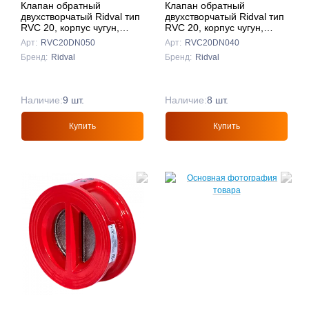
Клапан обратный
Клапан обратный
двухстворчатый Ridval тип
двухстворчатый Ridval тип
RVC 20, корпус чугун,
RVC 20, корпус чугун,
створки чуг DN050
створки чуг DN040
Арт:
RVC20DN050
Арт:
RVC20DN040
КРАСНЫЙ
КРАСНЫЙ
Бренд:
Ridval
Бренд:
Ridval
Наличие:
9 шт.
Наличие:
8 шт.
Купить
Купить