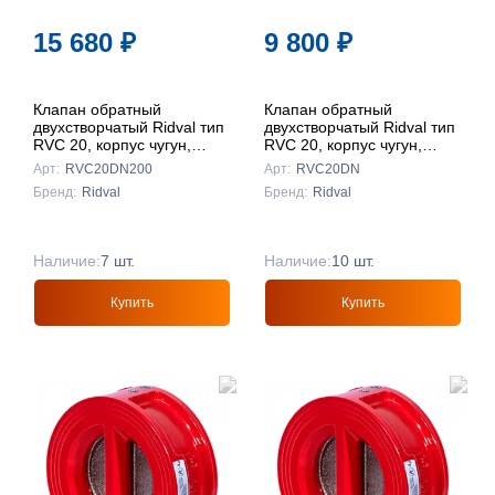
15 680
₽
9 800
₽
Клапан обратный
Клапан обратный
двухстворчатый Ridval тип
двухстворчатый Ridval тип
RVC 20, корпус чугун,
RVC 20, корпус чугун,
створки чуг DN200
створки чуг DN150
Арт:
RVC20DN200
Арт:
RVC20DN
КРАСНЫЙ
КРАСНЫЙ
Бренд:
Ridval
Бренд:
Ridval
Наличие:
7 шт.
Наличие:
10 шт.
Купить
Купить