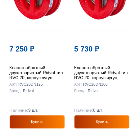
7 250
₽
5 730
₽
Клапан обратный
Клапан обратный
двухстворчатый Ridval тип
двухстворчатый Ridval тип
RVC 20, корпус чугун,
RVC 20, корпус чугун,
створки чуг
створки чуг DN100
Арт:
RVC20DN125
Арт:
RVC20DN100
DN125КРАСНЫЙ
КРАСНЫЙ
Бренд:
Ridval
Бренд:
Ridval
Наличие:
9 шт.
Наличие:
8 шт.
Купить
Купить