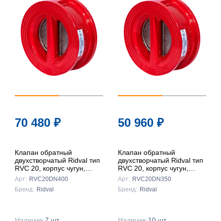
По
популярности
По цене ↑
По цене ↓
По названию
↑
По названию
70 480
₽
50 960
₽
↓
Клапан обратный
Клапан обратный
двухстворчатый Ridval тип
двухстворчатый Ridval тип
RVC 20, корпус чугун,
RVC 20, корпус чугун,
створки чуг DN400
створки чуг DN350
Арт:
RVC20DN400
Арт:
RVC20DN350
КРАСНЫЙ
КРАСНЫЙ
Бренд:
Ridval
Бренд:
Ridval
Наличие:
7 шт.
Наличие:
10 шт.