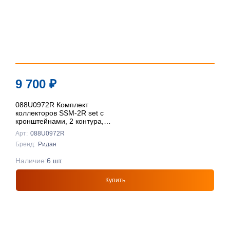
9 700
₽
088U0972R Комплект
коллекторов SSM-2R set с
кронштейнами, 2 контура,
Ридан
Арт:
088U0972R
Бренд:
Ридан
Наличие:
6 шт.
Купить