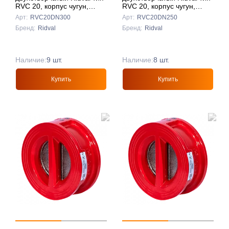
RVC 20, корпус чугун,
RVC 20, корпус чугун,
створки чуг DN300
створки чуг DN250
Арт:
RVC20DN300
Арт:
RVC20DN250
КРАСНЫЙ
КРАСНЫЙ
Бренд:
Ridval
Бренд:
Ridval
Наличие:
9 шт.
Наличие:
8 шт.
Купить
Купить