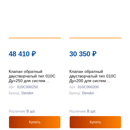
48 410
₽
30 350
₽
Клапан обратный
Клапан обратный
двустворчатый тип 010C
двустворчатый тип 010C
Ду=250 для систем
Ду=200 для систем
пожаротушения
пожаротушения
Арт:
010С000250
Арт:
010С000200
(межфланцевый, чугун)
(межфланцевый, чугун)
Бренд:
Dendor
Бренд:
Dendor
Наличие:
9 шт.
Наличие:
8 шт.
Купить
Купить