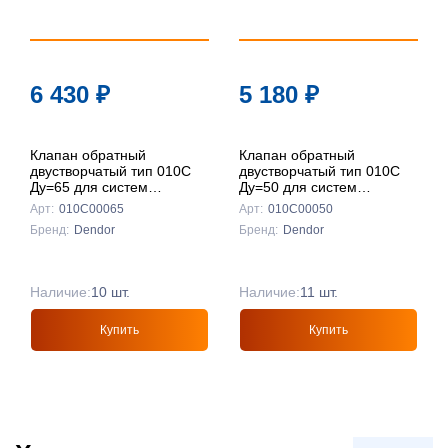
6 430
₽
5 180
₽
Клапан обратный
Клапан обратный
двустворчатый тип 010C
двустворчатый тип 010C
Ду=65 для систем
Ду=50 для систем
пожаротушения
пожаротушения
Арт:
010С00065
Арт:
010С00050
(межфланцевый, чугун)
(межфланцевый, чугун)
Бренд:
Dendor
Бренд:
Dendor
Наличие:
10 шт.
Наличие:
11 шт.
Купить
Купить