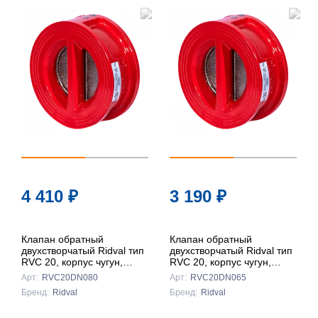
4 410
₽
3 190
₽
Клапан обратный
Клапан обратный
двухстворчатый Ridval тип
двухстворчатый Ridval тип
RVC 20, корпус чугун,
RVC 20, корпус чугун,
створки чуг DN080
створки чуг DN065
Арт:
RVC20DN080
Арт:
RVC20DN065
КРАСНЫЙ
КРАСНЫЙ
Бренд:
Ridval
Бренд:
Ridval