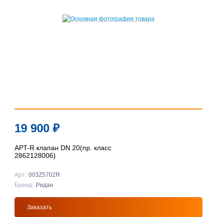
19 900
₽
APT-R клапан DN 20(пр. класс
2862128006)
Арт:
003Z5702R
Бренд:
Ридан
Заказать