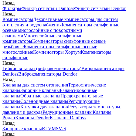
Назад
Фильтры
Фильтр сетчатый Danfoss
Фильтр сетчатый Dendor
Назад
Компенсаторы
Декоративные компенсаторы для систем
отопления и водоснабжения
Компенсаторы сильфонные
осевые многослойные с поворотными
фланцами
Многослойные сильфонные
компенсаторы
Компенсаторы сильфонные осевые
резьбовые
Компенсаторы сильфонные осевые
многослойные
Компенсаторы Хортум
Компенсаторы
сильфонные
Назад
Гибкие вставки (виброкомпенсаторы)
Виброкомпенсаторы
Danfoss
Виброкомпенсаторы Dendor
Назад
Клапаны для систем отопления
Термостатические
клапаны
Запорные клапаны
Балансировочные
клапаны
Обратные клапаны
Предохранительные
клапаны
Соленоидные клапаны
Регулирующие
клапаны
Катушки для клапанов
Регуляторы температуры,
давления и расхода
Редукционные клапаны
Клапаны
Ридан
Клапаны Dendor
Клапаны Danfoss
Назад
Запорные клапаны
RLV
MSV-S
Назад