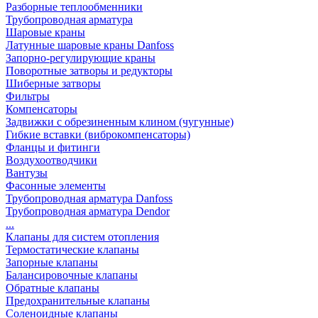
Разборные теплообменники
Трубопроводная арматура
Шаровые краны
Латунные шаровые краны Danfoss
Запорно-регулирующие краны
Поворотные затворы и редукторы
Шиберные затворы
Фильтры
Компенсаторы
Задвижки с обрезиненным клином (чугунные)
Гибкие вставки (виброкомпенсаторы)
Фланцы и фитинги
Воздухоотводчики
Вантузы
Фасонные элементы
Трубопроводная арматура Danfoss
Трубопроводная арматура Dendor
...
Клапаны для систем отопления
Термостатические клапаны
Запорные клапаны
Балансировочные клапаны
Обратные клапаны
Предохранительные клапаны
Соленоидные клапаны