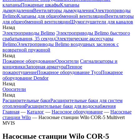
клапаны
Пожарные шкафы
Клапаны
дымоудаления
Вентиляторы дымоудаления
Электроприводы
Belimo
Клапаны для общеобменной вентиляции
Вентиляторы
для общеобменной вентиляции
Шумоглушители для каналов
Назад
Электроприводы Belimo
Электроприводы Belimo быстрого
срабатывания, 35 секунд
Электрические аксессуары
Belimo
Электроприводы Belimo воздушных заслонок c
возвратной пружиной
Назад
Пожарное оборудование
Оросители
Сигнализаторы и
концевики
Запорная арматура
Пенное
пожаротушение
Пожарное оборудование Tyco
Пожарное
оборудование Dendor
Назад
Оросители
Назад
Расширительные баки
Расширительные баки для систем
отопления
Расширительные баки для водоснабжения
Главная
—
Каталог
—
Насосное оборудование
—
Насосные
станции Wilo
—
Насосные станции Wilo COR-5 Multivert
MVIS
Насосные станции Wilo COR-5