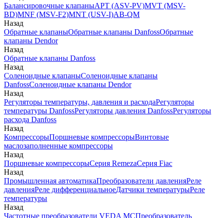
Балансировочные клапаны
APT (ASV-PV)
MVT (MSV-
BD)
MNF (MSV-F2)
MNT (USV-I)
AB-QM
Назад
Обратные клапаны
Обратные клапаны Danfoss
Обратные
клапаны Dendor
Назад
Обратные клапаны Danfoss
Назад
Соленоидные клапаны
Соленоидные клапаны
Danfoss
Соленоидные клапаны Dendor
Назад
Регуляторы температуры, давления и расхода
Регуляторы
температуры Danfoss
Регуляторы давления Danfoss
Регуляторы
расхода Danfoss
Назад
Компрессоры
Поршневые компрессоры
Винтовые
маслозаполненные компрессоры
Назад
Поршневые компрессоры
Серия Remeza
Серия Fiac
Назад
Промышленная автоматика
Преобразователи давления
Реле
давления
Реле дифференциальное
Датчики температуры
Реле
температуры
Назад
Частотные преобразователи VEDA MC
Преобразователь