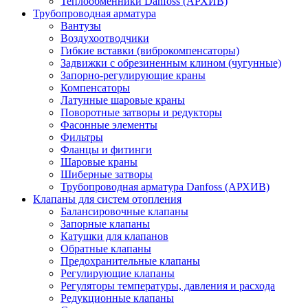
Теплообменники Danfoss (АРХИВ)
Трубопроводная арматура
Вантузы
Воздухоотводчики
Гибкие вставки (виброкомпенсаторы)
Задвижки с обрезиненным клином (чугунные)
Запорно-регулирующие краны
Компенсаторы
Латунные шаровые краны
Поворотные затворы и редукторы
Фасонные элементы
Фильтры
Фланцы и фитинги
Шаровые краны
Шиберные затворы
Трубопроводная арматура Danfoss (АРХИВ)
Клапаны для систем отопления
Балансировочные клапаны
Запорные клапаны
Катушки для клапанов
Обратные клапаны
Предохранительные клапаны
Регулирующие клапаны
Регуляторы температуры, давления и расхода
Редукционные клапаны