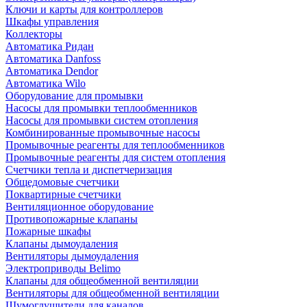
Ключи и карты для контроллеров
Шкафы управления
Коллекторы
Автоматика Ридан
Автоматика Danfoss
Автоматика Dendor
Автоматика Wilo
Оборудование для промывки
Насосы для промывки теплообменников
Насосы для промывки систем отопления
Комбинированные промывочные насосы
Промывочные реагенты для теплообменников
Промывочные реагенты для систем отопления
Счетчики тепла и диспетчеризация
Общедомовые счетчики
Поквартирные счетчики
Вентиляционное оборудование
Противопожарные клапаны
Пожарные шкафы
Клапаны дымоудаления
Вентиляторы дымоудаления
Электроприводы Belimo
Клапаны для общеобменной вентиляции
Вентиляторы для общеобменной вентиляции
Шумоглушители для каналов