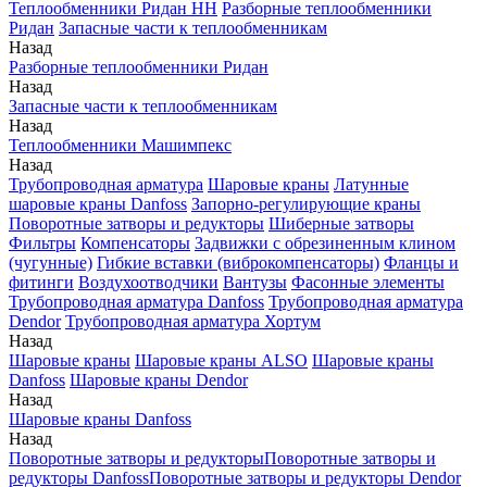
Теплообменники Ридан НН
Разборные теплообменники
Ридан
Запасные части к теплообменникам
Назад
Разборные теплообменники Ридан
Назад
Запасные части к теплообменникам
Назад
Теплообменники Машимпекс
Назад
Трубопроводная арматура
Шаровые краны
Латунные
шаровые краны Danfoss
Запорно-регулирующие краны
Поворотные затворы и редукторы
Шиберные затворы
Фильтры
Компенсаторы
Задвижки с обрезиненным клином
(чугунные)
Гибкие вставки (виброкомпенсаторы)
Фланцы и
фитинги
Воздухоотводчики
Вантузы
Фасонные элементы
Трубопроводная арматура Danfoss
Трубопроводная арматура
Dendor
Трубопроводная арматура Хортум
Назад
Шаровые краны
Шаровые краны ALSO
Шаровые краны
Danfoss
Шаровые краны Dendor
Назад
Шаровые краны Danfoss
Назад
Поворотные затворы и редукторы
Поворотные затворы и
редукторы Danfoss
Поворотные затворы и редукторы Dendor