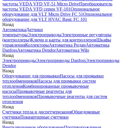
частоты VEDA VFD VF-51 Micro Drive
Преобразователь
частоты VEDA VFD серии VF-101
Опциональное
оборудование для VLT Micro Drive FC 51
Опциональное
оборудование для VLT HVAC Basic FC 101
Назад
Автоматика
Датчики
температуры
Электроприводы
Электронные регуляторы
(контроллеры)
Ключи и карты для контроллеров
Шкафы
управления
Коллекторы
Автоматика Ридан
Автоматика
Danfoss
Автоматика Dendor
Автоматика Wilo
Назад
Электроприводы
Электроприводы Danfoss
Электроприводы
Dendor
Назад
Оборудование для промывки
Насосы для промывки
теплообменников
Насосы для промывки систем
отопления
Комбинированные промывочные
насосы
Промывочные реагенты для
теплообменников
Промывочные реагенты для систем
отопления
Назад
Счетчики тепла и диспетчеризация
Общедомовые
счетчики
Поквартирные счетчики
Назад
Вентиляционное оборудование
Противопожарные