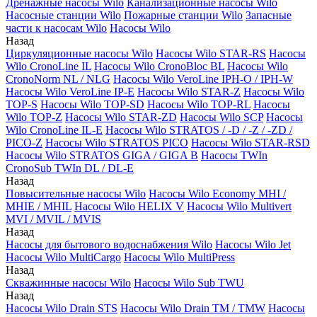
Дренажные насосы Wilo
Канализационные насосы Wilo
Насосные станции Wilo
Пожарные станции Wilo
Запасные
части к насосам Wilo
Насосы Wilo
Назад
Циркуляционные насосы Wilo
Насосы Wilo STAR-RS
Насосы
Wilo CronoLine IL
Насосы Wilo CronoBloc BL
Насосы Wilo
CronoNorm NL / NLG
Насосы Wilo VeroLine IPH-O / IPH-W
Насосы Wilo VeroLine IP-E
Насосы Wilo STAR-Z
Насосы Wilo
TOP-S
Насосы Wilo TOP-SD
Насосы Wilo TOP-RL
Насосы
Wilo TOP-Z
Насосы Wilo STAR-ZD
Насосы Wilo SCP
Насосы
Wilo CronoLine IL-E
Насосы Wilo STRATOS / -D / -Z / -ZD /
PICO-Z
Насосы Wilo STRATOS PICO
Насосы Wilo STAR-RSD
Насосы Wilo STRATOS GIGA / GIGA B
Насосы TWIn
CronoSub TWIn DL / DL-E
Назад
Повысительные насосы Wilo
Насосы Wilo Economy MHI /
MHIE / MHIL
Насосы Wilo HELIX V
Насосы Wilo Multivert
MVI / MVIL / MVIS
Назад
Насосы для бытового водоснабжения Wilo
Насосы Wilo Jet
Насосы Wilo MultiCargo
Насосы Wilo MultiPress
Назад
Скважинные насосы Wilo
Насосы Wilo Sub TWU
Назад
Насосы Wilo Drain STS
Насосы Wilo Drain TM / TMW
Насосы