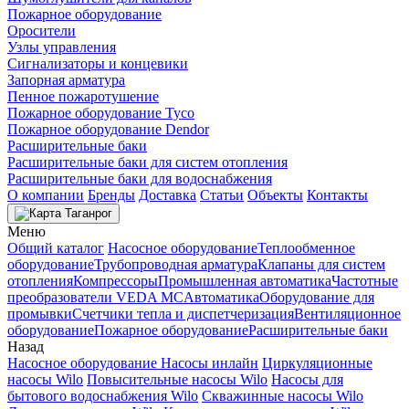
Пожарное оборудование
Оросители
Узлы управления
Сигнализаторы и концевики
Запорная арматура
Пенное пожаротушение
Пожарное оборудование Tyco
Пожарное оборудование Dendor
Расширительные баки
Расширительные баки для систем отопления
Расширительные баки для водоснабжения
О компании
Бренды
Доставка
Статьи
Объекты
Контакты
Таганрог
Меню
Общий каталог
Насосное оборудование
Теплообменное
оборудование
Трубопроводная арматура
Клапаны для систем
отопления
Компрессоры
Промышленная автоматика
Частотные
преобразователи VEDA MC
Автоматика
Оборудование для
промывки
Счетчики тепла и диспетчеризация
Вентиляционное
оборудование
Пожарное оборудование
Расширительные баки
Назад
Насосное оборудование
Насосы инлайн
Циркуляционные
насосы Wilo
Повысительные насосы Wilo
Насосы для
бытового водоснабжения Wilo
Скважинные насосы Wilo