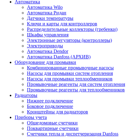
Автоматика
Автоматика Wilo
Автоматика Ридан
Датчики температуры
Ключи и карты для контроллеров
Распределительные коллекторы (гребенки)
Шкафы управления
Электронные регуляторы (контроллеры)
Электроприводы
Автоматика Dendor
Автоматика Danfoss (АРХИВ)
Оборудование для промывки
Комбинированные промывочные насосы
Насосы для промывки систем отопления
Насосы для промывки теплообменников
Промывочные реагенты для систем отопления
Промывочные реагенты для теплообменников
Радиаторы
Нижнее подключение
Боковое подключение
Кронштейны для радиаторов
Приборы учета
Общедомовые счетчики
Поквартирные счетчики
Счетчики тепла и диспетчеризация Danfoss