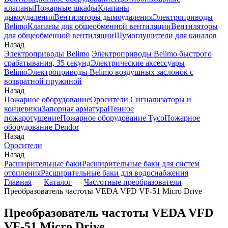
клапаны
Пожарные шкафы
Клапаны
дымоудаления
Вентиляторы дымоудаления
Электроприводы
Belimo
Клапаны для общеобменной вентиляции
Вентиляторы
для общеобменной вентиляции
Шумоглушители для каналов
Назад
Электроприводы Belimo
Электроприводы Belimo быстрого
срабатывания, 35 секунд
Электрические аксессуары
Belimo
Электроприводы Belimo воздушных заслонок c
возвратной пружиной
Назад
Пожарное оборудование
Оросители
Сигнализаторы и
концевики
Запорная арматура
Пенное
пожаротушение
Пожарное оборудование Tyco
Пожарное
оборудование Dendor
Назад
Оросители
Назад
Расширительные баки
Расширительные баки для систем
отопления
Расширительные баки для водоснабжения
Главная
—
Каталог
—
Частотные преобразователи
—
Преобразователь частоты VEDA VFD VF-51 Micro Drive
Преобразователь частоты VEDA VFD
VF-51 Micro Drive