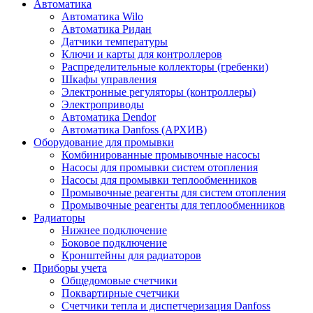
Автоматика
Автоматика Wilo
Автоматика Ридан
Датчики температуры
Ключи и карты для контроллеров
Распределительные коллекторы (гребенки)
Шкафы управления
Электронные регуляторы (контроллеры)
Электроприводы
Автоматика Dendor
Автоматика Danfoss (АРХИВ)
Оборудование для промывки
Комбинированные промывочные насосы
Насосы для промывки систем отопления
Насосы для промывки теплообменников
Промывочные реагенты для систем отопления
Промывочные реагенты для теплообменников
Радиаторы
Нижнее подключение
Боковое подключение
Кронштейны для радиаторов
Приборы учета
Общедомовые счетчики
Поквартирные счетчики
Счетчики тепла и диспетчеризация Danfoss