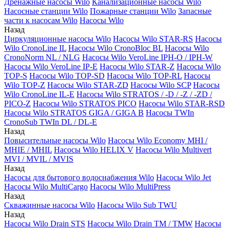
Дренажные насосы Wilo
Канализационные насосы Wilo
Насосные станции Wilo
Пожарные станции Wilo
Запасные
части к насосам Wilo
Насосы Wilo
Назад
Циркуляционные насосы Wilo
Насосы Wilo STAR-RS
Насосы
Wilo CronoLine IL
Насосы Wilo CronoBloc BL
Насосы Wilo
CronoNorm NL / NLG
Насосы Wilo VeroLine IPH-O / IPH-W
Насосы Wilo VeroLine IP-E
Насосы Wilo STAR-Z
Насосы Wilo
TOP-S
Насосы Wilo TOP-SD
Насосы Wilo TOP-RL
Насосы
Wilo TOP-Z
Насосы Wilo STAR-ZD
Насосы Wilo SCP
Насосы
Wilo CronoLine IL-E
Насосы Wilo STRATOS / -D / -Z / -ZD /
PICO-Z
Насосы Wilo STRATOS PICO
Насосы Wilo STAR-RSD
Насосы Wilo STRATOS GIGA / GIGA B
Насосы TWIn
CronoSub TWIn DL / DL-E
Назад
Повысительные насосы Wilo
Насосы Wilo Economy MHI /
MHIE / MHIL
Насосы Wilo HELIX V
Насосы Wilo Multivert
MVI / MVIL / MVIS
Назад
Насосы для бытового водоснабжения Wilo
Насосы Wilo Jet
Насосы Wilo MultiCargo
Насосы Wilo MultiPress
Назад
Скважинные насосы Wilo
Насосы Wilo Sub TWU
Назад
Насосы Wilo Drain STS
Насосы Wilo Drain TM / TMW
Насосы