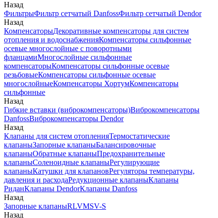
Назад
Фильтры
Фильтр сетчатый Danfoss
Фильтр сетчатый Dendor
Назад
Компенсаторы
Декоративные компенсаторы для систем
отопления и водоснабжения
Компенсаторы сильфонные
осевые многослойные с поворотными
фланцами
Многослойные сильфонные
компенсаторы
Компенсаторы сильфонные осевые
резьбовые
Компенсаторы сильфонные осевые
многослойные
Компенсаторы Хортум
Компенсаторы
сильфонные
Назад
Гибкие вставки (виброкомпенсаторы)
Виброкомпенсаторы
Danfoss
Виброкомпенсаторы Dendor
Назад
Клапаны для систем отопления
Термостатические
клапаны
Запорные клапаны
Балансировочные
клапаны
Обратные клапаны
Предохранительные
клапаны
Соленоидные клапаны
Регулирующие
клапаны
Катушки для клапанов
Регуляторы температуры,
давления и расхода
Редукционные клапаны
Клапаны
Ридан
Клапаны Dendor
Клапаны Danfoss
Назад
Запорные клапаны
RLV
MSV-S
Назад