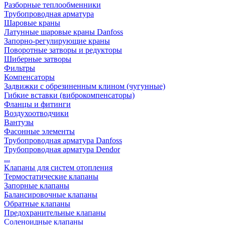
Разборные теплообменники
Трубопроводная арматура
Шаровые краны
Латунные шаровые краны Danfoss
Запорно-регулирующие краны
Поворотные затворы и редукторы
Шиберные затворы
Фильтры
Компенсаторы
Задвижки с обрезиненным клином (чугунные)
Гибкие вставки (виброкомпенсаторы)
Фланцы и фитинги
Воздухоотводчики
Вантузы
Фасонные элементы
Трубопроводная арматура Danfoss
Трубопроводная арматура Dendor
...
Клапаны для систем отопления
Термостатические клапаны
Запорные клапаны
Балансировочные клапаны
Обратные клапаны
Предохранительные клапаны
Соленоидные клапаны