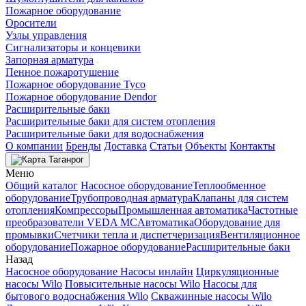
Пожарное оборудование
Оросители
Узлы управления
Сигнализаторы и концевики
Запорная арматура
Пенное пожаротушение
Пожарное оборудование Tyco
Пожарное оборудование Dendor
Расширительные баки
Расширительные баки для систем отопления
Расширительные баки для водоснабжения
О компании
Бренды
Доставка
Статьи
Объекты
Контакты
Таганрог
Меню
Общий каталог
Насосное оборудование
Теплообменное
оборудование
Трубопроводная арматура
Клапаны для систем
отопления
Компрессоры
Промышленная автоматика
Частотные
преобразователи VEDA MC
Автоматика
Оборудование для
промывки
Счетчики тепла и диспетчеризация
Вентиляционное
оборудование
Пожарное оборудование
Расширительные баки
Назад
Насосное оборудование
Насосы инлайн
Циркуляционные
насосы Wilo
Повысительные насосы Wilo
Насосы для
бытового водоснабжения Wilo
Скважинные насосы Wilo