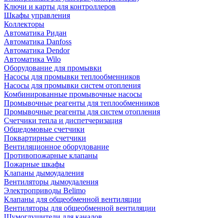
Ключи и карты для контроллеров
Шкафы управления
Коллекторы
Автоматика Ридан
Автоматика Danfoss
Автоматика Dendor
Автоматика Wilo
Оборудование для промывки
Насосы для промывки теплообменников
Насосы для промывки систем отопления
Комбинированные промывочные насосы
Промывочные реагенты для теплообменников
Промывочные реагенты для систем отопления
Счетчики тепла и диспетчеризация
Общедомовые счетчики
Поквартирные счетчики
Вентиляционное оборудование
Противопожарные клапаны
Пожарные шкафы
Клапаны дымоудаления
Вентиляторы дымоудаления
Электроприводы Belimo
Клапаны для общеобменной вентиляции
Вентиляторы для общеобменной вентиляции
Шумоглушители для каналов