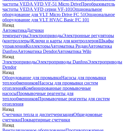
частоты VEDA VFD VF-51 Micro Drive
Преобразователь
частоты VEDA VFD серии VF-101
Опциональное
оборудование для VLT Micro Drive FC 51
Опциональное
оборудование для VLT HVAC Basic FC 101
Назад
Автоматика
Датчики
температуры
Электроприводы
Электронные регуляторы
(контроллеры)
Ключи и карты для контроллеров
Шкафы
управления
Коллекторы
Автоматика Ридан
Автоматика
Danfoss
Автоматика Dendor
Автоматика Wilo
Назад
Электроприводы
Электроприводы Danfoss
Электроприводы
Dendor
Назад
Оборудование для промывки
Насосы для промывки
теплообменников
Насосы для промывки систем
отопления
Комбинированные промывочные
насосы
Промывочные реагенты для
теплообменников
Промывочные реагенты для систем
отопления
Назад
Счетчики тепла и диспетчеризация
Общедомовые
счетчики
Поквартирные счетчики
Назад
Вентиляционное оборудование
Противопожарные