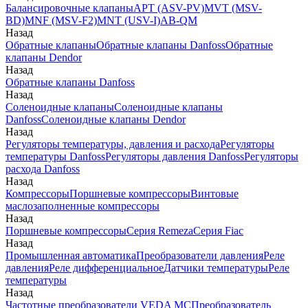
Балансировочные клапаны
APT (ASV-PV)
MVT (MSV-
BD)
MNF (MSV-F2)
MNT (USV-I)
AB-QM
Назад
Обратные клапаны
Обратные клапаны Danfoss
Обратные
клапаны Dendor
Назад
Обратные клапаны Danfoss
Назад
Соленоидные клапаны
Соленоидные клапаны
Danfoss
Соленоидные клапаны Dendor
Назад
Регуляторы температуры, давления и расхода
Регуляторы
температуры Danfoss
Регуляторы давления Danfoss
Регуляторы
расхода Danfoss
Назад
Компрессоры
Поршневые компрессоры
Винтовые
маслозаполненные компрессоры
Назад
Поршневые компрессоры
Серия Remeza
Серия Fiac
Назад
Промышленная автоматика
Преобразователи давления
Реле
давления
Реле дифференциальное
Датчики температуры
Реле
температуры
Назад
Частотные преобразователи VEDA MC
Преобразователь