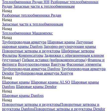
Теплообменники Ридан НН
Разборные теплообменники
Ридан
Запасные части к теплообменникам
Назад
Разборные теплообменники Ридан
Назад
Запасные части к теплообменникам
Назад
Теплообменники Машимпекс
Назад
Трубопроводная арматура
Шаровые краны
Латунные
шаровые краны Danfoss
Запорно-регулирующие краны
Поворотные затворы и редукторы
Шиберные затворы
Фильтры
Компенсаторы
Задвижки с обрезиненным клином
(чугунные)
Гибкие вставки (виброкомпенсаторы)
Фланцы и
фитинги
Воздухоотводчики
Вантузы
Фасонные элементы
Трубопроводная арматура Danfoss
Трубопроводная арматура
Dendor
Трубопроводная арматура Хортум
Назад
Шаровые краны
Шаровые краны ALSO
Шаровые краны
Danfoss
Шаровые краны Dendor
Назад
Шаровые краны Danfoss
Назад
Поворотные затворы и редукторы
Поворотные затворы и
редукторы Danfoss
Поворотные затворы и редукторы Dendor