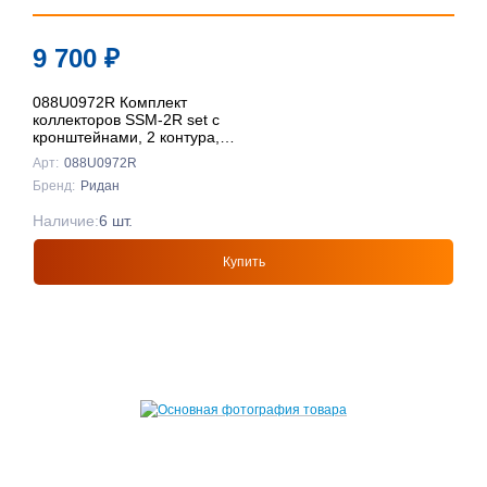
9 700
₽
088U0972R Комплект
коллекторов SSM-2R set с
кронштейнами, 2 контура,
Ридан
Арт:
088U0972R
Бренд:
Ридан
Наличие:
6 шт.
Купить