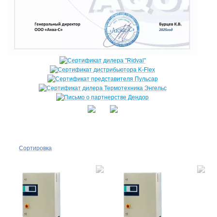
Сортировка
По
популярности
По цене ↑