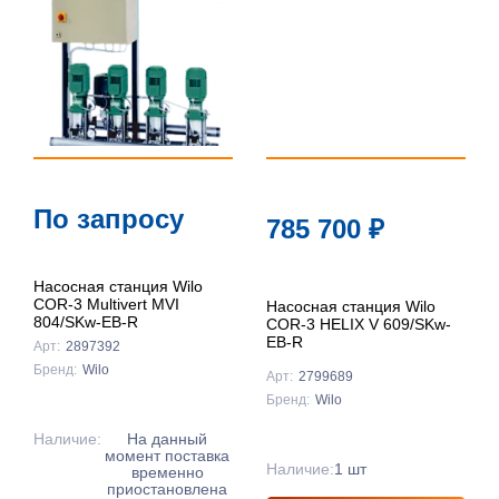
По запросу
785 700
₽
Насосная станция Wilo
COR-3 Multivert MVI
Насосная станция Wilo
804/SKw-EB-R
COR-3 HELIX V 609/SKw-
EB-R
Арт:
2897392
Бренд:
Wilo
Арт:
2799689
Бренд:
Wilo
Наличие:
На данный
момент поставка
Наличие:
1 шт
временно
приостановлена