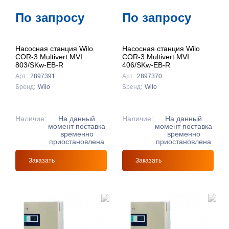
По запросу
По запросу
Насосная станция Wilo
Насосная станция Wilo
COR-3 Multivert MVI
COR-3 Multivert MVI
803/SKw-EB-R
406/SKw-EB-R
Арт:
2897391
Арт:
2897370
Бренд:
Wilo
Бренд:
Wilo
Наличие:
На данный
Наличие:
На данный
момент поставка
момент поставка
временно
временно
НС670
154Н6100
9.2L
B2021060010
B2022020020
приостановлена
приостановлена
ETEOR
ETEOR
ETEOR
r.Bond®
r.Bond®
60L112066R
B3031800001
Заказать
Заказать
идан
r.Bond®
-14-0190
043943
010015-050
-14-0302
60G6104R
B2022050005
32140215508
0133005508
VP12-303
VRDU
ester
ilo
ортум
ester
идан
r.Bond®
-Flex
-Flex
юфткон
юфткон
03Z5702R
03Z5706R
045166
-14-1120
идан
идан
ilo
ester
87H358000R
87H3804R
87H3803R
04H7303R
13G7016R
идан
идан
идан
идан
идан
897328
897329
897326
897332
897325
ортум
ортум
01160573822
87F2047R
785152
.7976931348623157e+308
.7976931348623157e+308
Подробнее
Подробнее
Подробнее
Подробнее
Подробнее