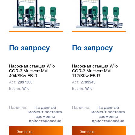
По цене ↓
По названию
↑
По названию
По запросу
По запросу
↓
Насосная станция Wilo
Насосная станция Wilo
COR-3 Multivert MVI
COR-3 Multivert MVI
404/SKw-EB-R
112/SKw-EB-R
Арт:
2897368
Арт:
2799945
Бренд:
Wilo
Бренд:
Wilo
Наличие:
На данный
Наличие:
На данный
момент поставка
момент поставка
временно
временно
приостановлена
приостановлена
Заказать
Заказать