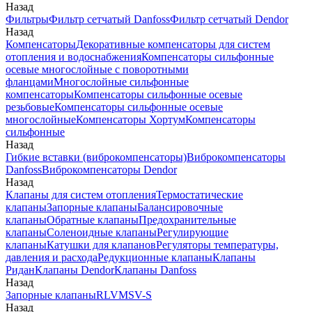
Назад
Фильтры
Фильтр сетчатый Danfoss
Фильтр сетчатый Dendor
Назад
Компенсаторы
Декоративные компенсаторы для систем
отопления и водоснабжения
Компенсаторы сильфонные
осевые многослойные с поворотными
фланцами
Многослойные сильфонные
компенсаторы
Компенсаторы сильфонные осевые
резьбовые
Компенсаторы сильфонные осевые
многослойные
Компенсаторы Хортум
Компенсаторы
сильфонные
Назад
Гибкие вставки (виброкомпенсаторы)
Виброкомпенсаторы
Danfoss
Виброкомпенсаторы Dendor
Назад
Клапаны для систем отопления
Термостатические
клапаны
Запорные клапаны
Балансировочные
клапаны
Обратные клапаны
Предохранительные
клапаны
Соленоидные клапаны
Регулирующие
клапаны
Катушки для клапанов
Регуляторы температуры,
давления и расхода
Редукционные клапаны
Клапаны
Ридан
Клапаны Dendor
Клапаны Danfoss
Назад
Запорные клапаны
RLV
MSV-S
Назад