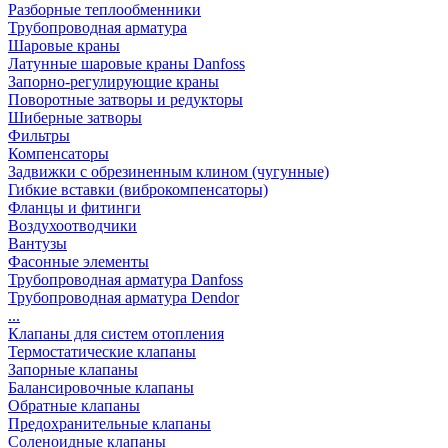
Разборные теплообменники
Трубопроводная арматура
Шаровые краны
Латунные шаровые краны Danfoss
Запорно-регулирующие краны
Поворотные затворы и редукторы
Шиберные затворы
Фильтры
Компенсаторы
Задвижки с обрезиненным клином (чугунные)
Гибкие вставки (виброкомпенсаторы)
Фланцы и фитинги
Воздухоотводчики
Вантузы
Фасонные элементы
Трубопроводная арматура Danfoss
Трубопроводная арматура Dendor
...
Клапаны для систем отопления
Термостатические клапаны
Запорные клапаны
Балансировочные клапаны
Обратные клапаны
Предохранительные клапаны
Соленоидные клапаны