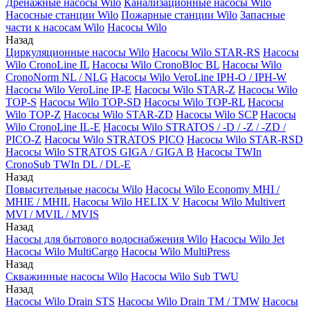
Дренажные насосы Wilo
Канализационные насосы Wilo
Насосные станции Wilo
Пожарные станции Wilo
Запасные
части к насосам Wilo
Насосы Wilo
Назад
Циркуляционные насосы Wilo
Насосы Wilo STAR-RS
Насосы
Wilo CronoLine IL
Насосы Wilo CronoBloc BL
Насосы Wilo
CronoNorm NL / NLG
Насосы Wilo VeroLine IPH-O / IPH-W
Насосы Wilo VeroLine IP-E
Насосы Wilo STAR-Z
Насосы Wilo
TOP-S
Насосы Wilo TOP-SD
Насосы Wilo TOP-RL
Насосы
Wilo TOP-Z
Насосы Wilo STAR-ZD
Насосы Wilo SCP
Насосы
Wilo CronoLine IL-E
Насосы Wilo STRATOS / -D / -Z / -ZD /
PICO-Z
Насосы Wilo STRATOS PICO
Насосы Wilo STAR-RSD
Насосы Wilo STRATOS GIGA / GIGA B
Насосы TWIn
CronoSub TWIn DL / DL-E
Назад
Повысительные насосы Wilo
Насосы Wilo Economy MHI /
MHIE / MHIL
Насосы Wilo HELIX V
Насосы Wilo Multivert
MVI / MVIL / MVIS
Назад
Насосы для бытового водоснабжения Wilo
Насосы Wilo Jet
Насосы Wilo MultiCargo
Насосы Wilo MultiPress
Назад
Скважинные насосы Wilo
Насосы Wilo Sub TWU
Назад
Насосы Wilo Drain STS
Насосы Wilo Drain TM / TMW
Насосы