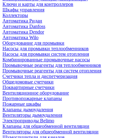
Ключи и карты для контроллеров
Шкафы управления
Коллекторы
Автоматика Ридан
Автоматика Danfoss
Автоматика Dendor
Автоматика Wilo
Оборудование для промывки
Насосы для промывки теплообменников
Насосы для промывки систем отопления
Комбинированные промывочные насосы
Промывочные реагенты для теплообменников
Промывочные реагенты для систем отопления
Счетчики тепла и диспетчеризация
Общедомовые счетчики
Поквартирные счетчики
Вентиляционное оборудование
Противопожарные клапаны
Пожарные шкафы
Клапаны дымоудаления
Вентиляторы дымоудаления
Электроприводы Belimo
Клапаны для общеобменной вентиляции
Вентиляторы для общеобменной вентиляции
Шумоглушители для каналов