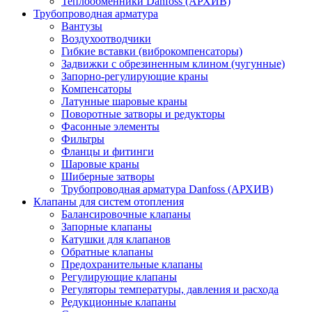
Теплообменники Danfoss (АРХИВ)
Трубопроводная арматура
Вантузы
Воздухоотводчики
Гибкие вставки (виброкомпенсаторы)
Задвижки с обрезиненным клином (чугунные)
Запорно-регулирующие краны
Компенсаторы
Латунные шаровые краны
Поворотные затворы и редукторы
Фасонные элементы
Фильтры
Фланцы и фитинги
Шаровые краны
Шиберные затворы
Трубопроводная арматура Danfoss (АРХИВ)
Клапаны для систем отопления
Балансировочные клапаны
Запорные клапаны
Катушки для клапанов
Обратные клапаны
Предохранительные клапаны
Регулирующие клапаны
Регуляторы температуры, давления и расхода
Редукционные клапаны