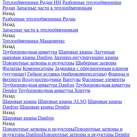
Теплообменники Ридан НН
Разборные теплообменники
Ридан
Запасные части к теплообменникам
Назад
Разборные теплообменники Ридан
Назад
Запасные части к теплообменникам
Назад
Теплообменники Машимпекс
Назад
Трубопроводная арматура
Шаровые краны
Латунные
шаровые краны Danfoss
Запорно-регулирующие краны
Поворотные затворы и редукторы
Шиберные затворы
Фильтры
Компенсаторы
Задвижки с обрезиненным клином
(чугунные)
Гибкие вставки (виброкомпенсаторы)
Фланцы и
фитинги
Воздухоотводчики
Вантузы
Фасонные элементы
Трубопроводная арматура Danfoss
Трубопроводная арматура
Dendor
Трубопроводная арматура Хортум
Назад
Шаровые краны
Шаровые краны ALSO
Шаровые краны
Danfoss
Шаровые краны Dendor
Назад
Шаровые краны Danfoss
Назад
Поворотные затворы и редукторы
Поворотные затворы и
редукторы Danfoss
Поворотные затворы и редукторы Dendor