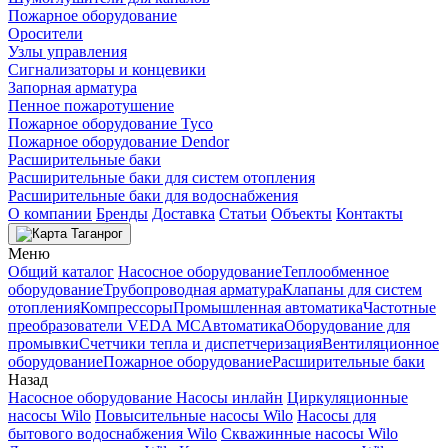
Пожарное оборудование
Оросители
Узлы управления
Сигнализаторы и концевики
Запорная арматура
Пенное пожаротушение
Пожарное оборудование Tyco
Пожарное оборудование Dendor
Расширительные баки
Расширительные баки для систем отопления
Расширительные баки для водоснабжения
О компании
Бренды
Доставка
Статьи
Объекты
Контакты
Таганрог
Меню
Общий каталог
Насосное оборудование
Теплообменное
оборудование
Трубопроводная арматура
Клапаны для систем
отопления
Компрессоры
Промышленная автоматика
Частотные
преобразователи VEDA MC
Автоматика
Оборудование для
промывки
Счетчики тепла и диспетчеризация
Вентиляционное
оборудование
Пожарное оборудование
Расширительные баки
Назад
Насосное оборудование
Насосы инлайн
Циркуляционные
насосы Wilo
Повысительные насосы Wilo
Насосы для
бытового водоснабжения Wilo
Скважинные насосы Wilo