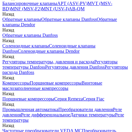
Балансировочные клапаны
APT (ASV-PV)
MVT (MSV-
BD)
MNF (MSV-F2)
MNT (USV-I)
AB-QM
Назад
Обратные клапаны
Обратные клапаны Danfoss
Обратные
клапаны Dendor
Назад
Обратные клапаны Danfoss
Назад
Соленоидные клапаны
Соленоидные клапаны
Danfoss
Соленоидные клапаны Dendor
Назад
Регуляторы температуры, давления и расхода
Регуляторы
температуры Danfoss
Регуляторы давления Danfoss
Регуляторы
расхода Danfoss
Назад
Компрессоры
Поршневые компрессоры
Винтовые
маслозаполненные компрессоры
Назад
Поршневые компрессоры
Серия Remeza
Серия Fiac
Назад
Промышленная автоматика
Преобразователи давления
Реле
давления
Реле дифференциальное
Датчики температуры
Реле
температуры
Назад
Частотные преобразователи VEDA MC
Преобразователь