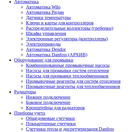
Автоматика
Автоматика Wilo
Автоматика Ридан
Датчики температуры
Ключи и карты для контроллеров
Распределительные коллекторы (гребенки)
Шкафы управления
Электронные регуляторы (контроллеры)
Электроприводы
Автоматика Dendor
Автоматика Danfoss (АРХИВ)
Оборудование для промывки
Комбинированные промывочные насосы
Насосы для промывки систем отопления
Насосы для промывки теплообменников
Промывочные реагенты для систем отопления
Промывочные реагенты для теплообменников
Радиаторы
Нижнее подключение
Боковое подключение
Кронштейны для радиаторов
Приборы учета
Общедомовые счетчики
Поквартирные счетчики
Счетчики тепла и диспетчеризация Danfoss