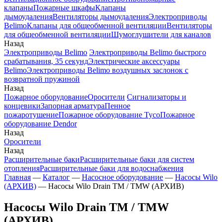
клапаны
Пожарные шкафы
Клапаны
дымоудаления
Вентиляторы дымоудаления
Электроприводы
Belimo
Клапаны для общеобменной вентиляции
Вентиляторы
для общеобменной вентиляции
Шумоглушители для каналов
Назад
Электроприводы Belimo
Электроприводы Belimo быстрого
срабатывания, 35 секунд
Электрические аксессуары
Belimo
Электроприводы Belimo воздушных заслонок c
возвратной пружиной
Назад
Пожарное оборудование
Оросители
Сигнализаторы и
концевики
Запорная арматура
Пенное
пожаротушение
Пожарное оборудование Tyco
Пожарное
оборудование Dendor
Назад
Оросители
Назад
Расширительные баки
Расширительные баки для систем
отопления
Расширительные баки для водоснабжения
Главная
—
Каталог
—
Насосное оборудование
—
Насосы Wilo
(АРХИВ)
—
Насосы Wilo Drain TM / TMW (АРХИВ)
Насосы Wilo Drain TM / TMW
(АРХИВ)