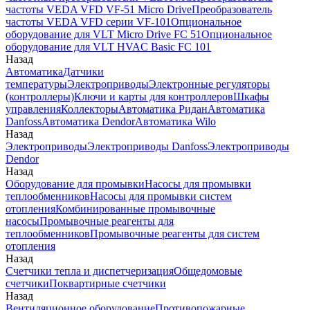
частоты VEDA VFD VF-51 Micro Drive
Преобразователь
частоты VEDA VFD серии VF-101
Опциональное
оборудование для VLT Micro Drive FC 51
Опциональное
оборудование для VLT HVAC Basic FC 101
Назад
Автоматика
Датчики
температуры
Электроприводы
Электронные регуляторы
(контроллеры)
Ключи и карты для контроллеров
Шкафы
управления
Коллекторы
Автоматика Ридан
Автоматика
Danfoss
Автоматика Dendor
Автоматика Wilo
Назад
Электроприводы
Электроприводы Danfoss
Электроприводы
Dendor
Назад
Оборудование для промывки
Насосы для промывки
теплообменников
Насосы для промывки систем
отопления
Комбинированные промывочные
насосы
Промывочные реагенты для
теплообменников
Промывочные реагенты для систем
отопления
Назад
Счетчики тепла и диспетчеризация
Общедомовые
счетчики
Поквартирные счетчики
Назад
Вентиляционное оборудование
Противопожарные